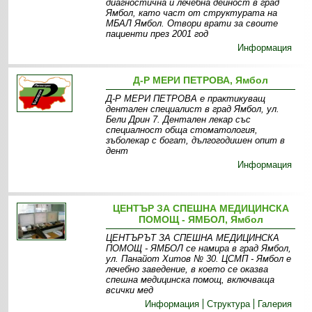
диагностична и лечебна дейност в град
Ямбол, като част от структурата на
МБАЛ Ямбол. Отвори врати за своите
пациенти през 2001 год
Информация
Д-Р МЕРИ ПЕТРОВА, Ямбол
Д-Р МЕРИ ПЕТРОВА е практикуващ
дентален специалист в град Ямбол, ул.
Бели Дрин 7. Дентален лекар със
специалност обща стоматология,
зъболекар с богат, дългогодишен опит в
дент
Информация
ЦЕНТЪР ЗА СПЕШНА МЕДИЦИНСКА
ПОМОЩ - ЯМБОЛ, Ямбол
ЦЕНТЪРЪТ ЗА СПЕШНА МЕДИЦИНСКА
ПОМОЩ - ЯМБОЛ се намира в град Ямбол,
ул. Панайот Хитов № 30. ЦСМП - Ямбол е
лечебно заведение, в което се оказва
спешна медицинска помощ, включваща
всички мед
Информация
Структура
Галерия