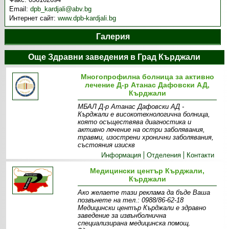
Email:
dpb_kardjali@abv.bg
Интернет сайт:
www.dpb-kardjali.bg
Галерия
Още Здравни заведения в Град Кърджали
Многопрофилна болница за активно
лечение Д-р Атанас Дафовски АД,
Кърджали
МБАЛ Д-р Атанас Дафовски АД -
Кърджали е високотехнологична болница,
която осъществява диагностика и
активно лечение на остри заболявания,
травми, изострени хронични заболявания,
състояния изискв
Информация
Отделения
Контакти
Медицински център Кърджали,
Кърджали
Ако желаете тази реклама да бъде Ваша
позвънете на тел.: 0988/86-62-18
Медицински център Кърджали е здравно
заведение за извънболнична
специализирана медицинска помощ.