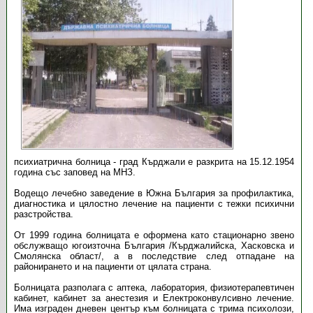
психиатрична болница - град Кърджали е разкрита на 15.12.1954
година със заповед на МНЗ.
Водещо лечебно заведение в Южна България за профилактика,
диагностика и цялостно лечение на пациенти с тежки психични
разстройства.
От 1999 година болницата е оформена като стационарно звено
обслужващо югоизточна България /Кърджалийска, Хасковска и
Смолянска област/, а в последствие след отпадане на
районирането и на пациенти от цялата страна.
Болницата разполага с аптека, лаборатория, физиотерапевтичен
кабинет, кабинет за анестезия и Електроконвулсивно лечение.
Има изграден дневен център към болницата с трима психолози,