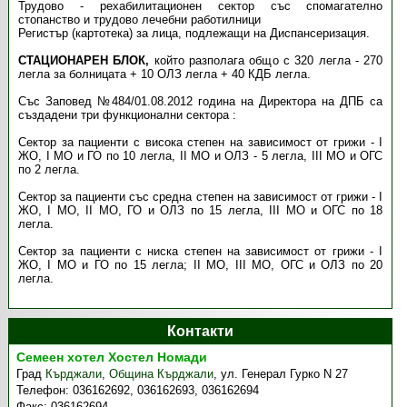
Трудово - рехабилитационен сектор със спомагателно
стопанство и трудово лечебни работилници
Регистър (картотека) за лица, подлежащи на Диспансеризация.
СТАЦИОНАРЕН БЛОК,
който разполага общо с 320 легла - 270
легла за болницата + 10 ОЛЗ легла + 40 КДБ легла.
Със Заповед №484/01.08.2012 година на Директора на ДПБ са
създадени три функционални сектора :
Сектор за пациенти с висока степен на зависимост от грижи - I
ЖО, I МО и ГО по 10 легла, II МО и ОЛЗ - 5 легла, III МО и ОГС
по 2 легла.
Сектор за пациенти със средна степен на зависимост от грижи - I
ЖО, I МО, II МО, ГО и ОЛЗ по 15 легла, III МО и ОГС по 18
легла.
Сектор за пациенти с ниска степен на зависимост от грижи - I
ЖО, I МО и ГО по 15 легла; II МО, III МО, ОГС и ОЛЗ по 20
легла.
Контакти
Семеен хотел Хостел Номади
Град
Кърджали
,
Община Кърджали
,
ул. Генерал Гурко N 27
Телефон:
036162692, 036162693, 036162694
Факс:
036162694