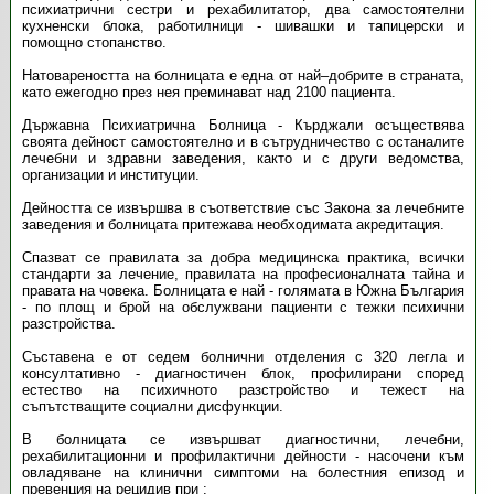
психиатрични сестри и рехабилитатор, два самостоятелни
кухненски блока, работилници - шивашки и тапицерски и
помощно стопанство.
Натовареността на болницата е една от най–добрите в страната,
като ежегодно през нея преминават над 2100 пациента.
Държавна Психиатрична Болница - Кърджали осъществява
своята дейност самостоятелно и в сътрудничество с останалите
лечебни и здравни заведения, както и с други ведомства,
организации и институции.
Дейността се извършва в съответствие със Закона за лечебните
заведения и болницата притежава необходимата акредитация.
Спазват се правилата за добра медицинска практика, всички
стандарти за лечение, правилата на професионалната тайна и
правата на човека. Болницата е най - голямата в Южна България
- по площ и брой на обслужвани пациенти с тежки психични
разстройства.
Съставена е от седем болнични отделения с 320 легла и
консултативно - диагностичен блок, профилирани според
естество на психичното разстройство и тежест на
съпътстващите социални дисфункции.
В болницата се извършват диагностични, лечебни,
рехабилитационни и профилактични дейности - насочени към
овладяване на клинични симптоми на болестния епизод и
превенция на рецидив при :