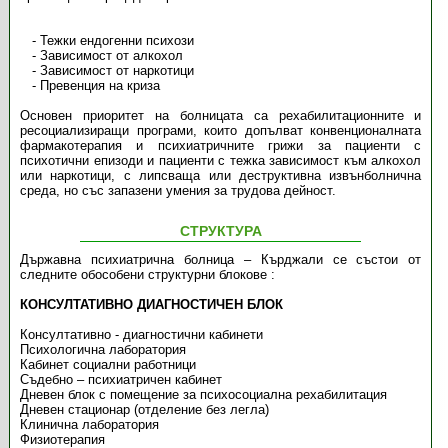
- Тежки ендогенни психози
- Зависимост от алкохол
- Зависимост от наркотици
- Превенция на криза
Основен приоритет на болницата са рехабилитационните и
ресоциализиращи програми, които допълват конвенционалната
фармакотерапия и психиатричните грижи за пациенти с
психотични епизоди и пациенти с тежка зависимост към алкохол
или наркотици, с липсваща или деструктивна извънболнична
среда, но със запазени умения за трудова дейност.
СТРУКТУРА
Държавна психиатрична болница – Кърджали се състои от
следните обособени структурни блокове :
КОНСУЛТАТИВНО ДИАГНОСТИЧЕН БЛОК
Консултативно - диагностични кабинети
Психологична лаборатория
Кабинет социални работници
Съдебно – психиатричен кабинет
Дневен блок с помещение за психосоциална рехабилитация
Дневен стационар (отделение без легла)
Клинична лаборатория
Физиотерапия