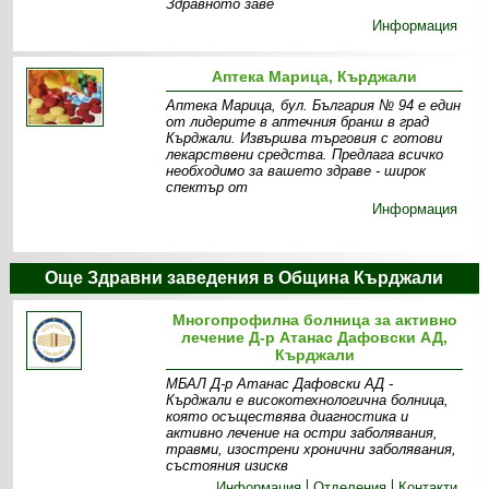
Здравното заве
Информация
Аптека Марица, Кърджали
Аптека Марица, бул. България № 94 е един
от лидерите в аптечния бранш в град
Кърджали. Извършва търговия с готови
лекарствени средства. Предлага всичко
необходимо за вашето здраве - широк
спектър от
Информация
Още Здравни заведения в Община Кърджали
Многопрофилна болница за активно
лечение Д-р Атанас Дафовски АД,
Кърджали
МБАЛ Д-р Атанас Дафовски АД -
Кърджали е високотехнологична болница,
която осъществява диагностика и
активно лечение на остри заболявания,
травми, изострени хронични заболявания,
състояния изискв
Информация
Отделения
Контакти