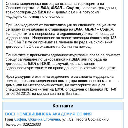
Спешна медицинска помощ се оказва на територията на
Спешния портал на
ВМА, МБАЛ – София
, на всеки гражданин,
транспортиран до
ВМА
или дошъл сам и е потърсил
медицинска помощ по спешност.
При необходимост от хоспитализация по спешност, пациентите
се приемат незабавно в стационара на
ВМА, МБАЛ – София
.
На пациентите с непрекъснати здравноосигурителни права се
издава талон - Направление за хоспитализация бланка обр. МЗ –
НЗОК № 7 и те се приемат за лечение по реда на сключения
договор с НЗОК за оказване на болнична помощ.
Пациентите с прекъснати здравноосигурителни права се приемат
срещу заплащане по ценоразписа на
ВМА
или по реда на
договора на
ВМА
с НЗОК, в случай, че възстановят
здравноосигурителните си права до края на хоспитализацията.
Чрез дежурните екипи на отделението за спешна медицинска
помощ се оказва медицинска помощ при повикване на място – в
дома или на местопроизшествие, на категориите лица от
специфичния контингент на
ВМА
, определен с Наредба № Н–8
от 03.08.2012г. на министъра на отбраната.
Контакти
ВОЕННОМЕДИЦИНСКА АКАДЕМИЯ СОФИЯ
Град
София
,
Община Столична
,
ул. Св. Георги Софийски 3
Телефон:
029226000