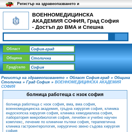
Регистър на здравеопазването и
медицинските заведения в
България
ВОЕННОМЕДИЦИНСКА
АКАДЕМИЯ СОФИЯ, Град София
- Достъп до ВМА и Спешна
помощ
Област
Община
Град/село
Регистър на здравеопазването
»
Област София-град
»
Община
Столична
»
Град София
»
ВОЕННОМЕДИЦИНСКА АКАДЕМИЯ
СОФИЯ
болница работеща с нзок софия
болница работеща с нзок софия
,
вма
,
вма софия
,
военномедицинска академия
,
гръдна хирургия софия
,
клиника
ендоскопска хирургия софия
,
клиника хемодиализа софия
,
лаборатория микробиология софия
,
лечебен и учебно научен
комплекс
,
лечение по клинични пътеки софия
,
тeрапевтична
клиника гастроентерология
,
хирургично звено съдова хирургия
софия