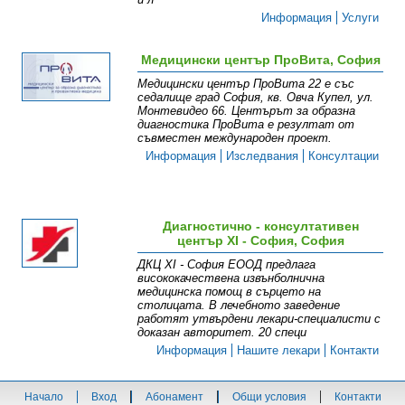
Информация
Услуги
Медицински център ПроВита, София
Медицински център ПроВита 22 е със
седалище град София, кв. Овча Купел, ул.
Монтевидео 66. Центърът за образна
диагностика ПроВита e резултат от
съвместен международен проект.
Информация
Изследвания
Консултации
Диагностично - консултативен
център XI - София, София
ДКЦ XI - София ЕООД предлага
висококачествена извънболнична
медицинска помощ в сърцето на
столицата. В лечебното заведение
работят утвърдени лекари-специалисти с
доказан авторитет. 20 специ
Информация
Нашите лекари
Контакти
Начало
Вход
Абонамент
Общи условия
Контакти