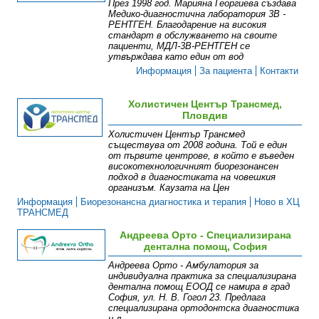
През 1998 год. Марияна Георгиева създава
Медико-диагностична лаборатория 3В -
РЕНТГЕН. Благодарение на високия
стандарт в обслужването на своите
пациенти, МДЛ-3В-РЕНТГЕН се
утвърждава като един от вод
Информация
За пациента
Контакти
Холистичен Център Трансмед,
Пловдив
Холистичен Център Трансмед
съществува от 2008 година. Той е един
от първите центрове, в който е въведен
високотехнологичният биорезонансен
подход в диагностиката на човешкия
организъм. Каузата на Цен
Информация
Биорезонансна диагностика и терапия
Ново в ХЦ
ТРАНСМЕД
Андреева Орто - Специализирана
дентална помощ, София
Андреева Орто - Амбулатория за
индивидуална практика за специализирана
дентална помощ ЕООД се намира в град
София, ул. Н. В. Гогол 23. Предлага
специализирана ортодонтска диагностика
и л