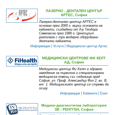
ЛАЗЕРНО - ДЕНТАЛЕН ЦЕНТЪР
АРТЕС, София
Лазерно-дентален център АРТЕС е
основан през 2000 г. върху основата на
кабинети, създадени от д-р Теодора
Семковска през 1990 г. Центърът
разполага с три модерно оборудвани
дентални кабинета,
Информация
Услуги
Медицински център Артес
МЕДИЦИНСКИ ЦЕНТРОВЕ ФИ ХЕЛТ
АД, София
Медицински център Фи Хелт е здравно
заведение за първична и специализирана
медицинска помощ със седалище град
София, ул. Проф. Александър Фол 2, вх. В,
ет. 1. Медицинският център се стреми да
осигу
Информация
Кабинети
Екип
Медико-диагностична лаборатория
3В - РЕНТГЕН, София