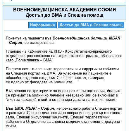
ВОЕННОМЕДИЦИНСКА АКАДЕМИЯ СОФИЯ
Достъп до ВМА и Спешна помощ
Информация
Достъп до ВМА и Спешна помощ
Приемът на пациенти във
Военномедицинска болница, МБАЛ
– София
, се осъществява:
Планово - в кабинетите на КПО - Консултативно-приемното
отделение, разположено на втория етаж в сградата, обозначена
като „Поликлиника – ВМА”
По спешност - в спешните терапевтични и хирургични кабинети
на Спешния портал на ВМА. За улеснение на пациентите е
обособен отделен вход към Спешния портал, намиращ
се вдясно от фасадата на болницата.
Въз основа на критериите за спешност и при показания, болните
се приемат за болнично лечение незабавно или се включват в
“лист за чакащи”, в който се планира датата на техния прием.
Във ВМА, МБАЛ – София
, непрекъснато работи Спешен портал
с разкрити: Спешен диагностично-операционен център с шокова
зала, Спешни хирургични кабинети, Спешни терапевтични
кабинети и Отделение за спешна медицинска помощ с дежурни
екипи.