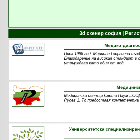
3d скенер софия | Реги
Медико-диагнос
През 1998 год. Марияна Георгиева съ
Благодарение на високия стандарт в
утвърждава като един от вод
Медицинск
Медицински център Свети Наум ЕООД е
Русев 1. То предоставя компетентна 
Университетска специализиран