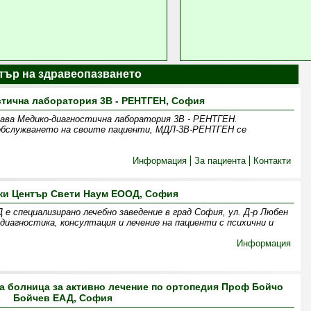
стър на здравеопазването
тична лаборатория 3В - РЕНТГЕН, София
здава Медико-диагностична лаборатория 3В - РЕНТГЕН.
 обслужването на своите пациенти, МДЛ-3В-РЕНТГЕН се
Информация
За пациента
Контакти
и Център Свети Наум ЕООД, София
 специализирано лечебно заведение в град София, ул. Д-р Любен
диагностика, консултация и лечение на пациенти с психични и
Информация
а болница за активно лечение по ортопедия Проф Бойчо
Бойчев ЕАД, София