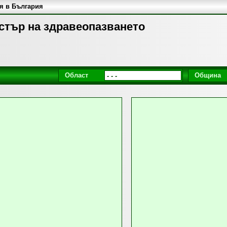
я в България
истър на здравеопазването
Област
Община