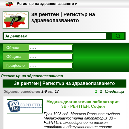
Регистър на здравеопазването и
медицинските заведения в
България
3в рентген | Регистър на
здравеопазването
Област
Община
Град/село
Регистър на здравеопазването
3в рентген | Регистър на здравеопазването
Здравни заведения
1-9
от
17
1
2
Следваща
Медико-диагностична лаборатория
3В - РЕНТГЕН, София
През 1998 год. Марияна Георгиева създава
Медико-диагностична лаборатория 3В -
РЕНТГЕН. Благодарение на високия
стандарт в обслужването на своите