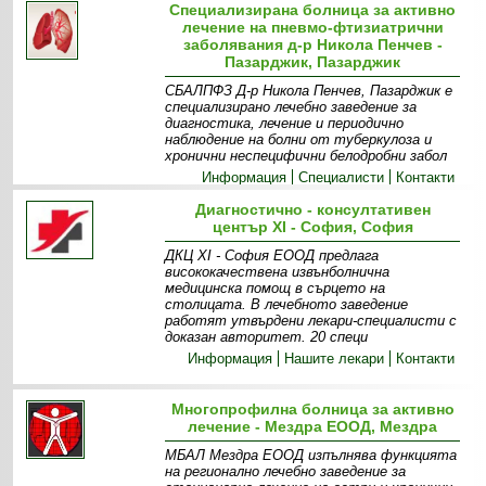
Специализирана болница за активно
лечение на пневмо-фтизиатрични
заболявания д-р Никола Пенчев -
Пазарджик, Пазарджик
СБАЛПФЗ Д-р Никола Пенчев, Пазарджик е
специализирано лечебно заведение за
диагностика, лечение и периодично
наблюдение на болни от туберкулоза и
хронични неспецифични белодробни забол
Информация
Специалисти
Контакти
Диагностично - консултативен
център XI - София, София
ДКЦ XI - София ЕООД предлага
висококачествена извънболнична
медицинска помощ в сърцето на
столицата. В лечебното заведение
работят утвърдени лекари-специалисти с
доказан авторитет. 20 специ
Информация
Нашите лекари
Контакти
Многопрофилна болница за активно
лечение - Мездра ЕООД, Мездра
МБАЛ Мездра ЕООД изпълнява функцията
на регионално лечебно заведение за