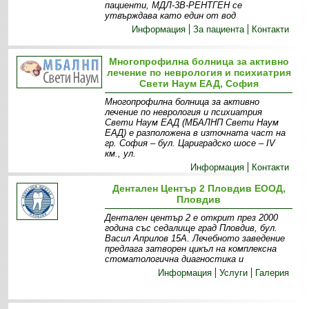
пациенти, МДЛ-3В-РЕНТГЕН се
утвърждава като един от вод
Информация
За пациента
Контакти
Многопрофилна болница за активно
лечение по неврология и психиатрия
Свети Наум ЕАД, София
Многопрофилна болница за активно
лечение по неврология и психиатрия
Свети Наум ЕАД (МБАЛНП Свети Наум
ЕАД) е разположена в източната част на
гр. София – бул. Цариградско шосе – ІV
км., ул.
Информация
Контакти
Дентален Център 2 Пловдив ЕООД,
Пловдив
Дентален център 2 е открит през 2000
година със седалище град Пловдив, бул.
Васил Априлов 15А. Лечебното заведение
предлага затворен цикъл на комплексна
стоматологична диагностика и
Информация
Услуги
Галерия