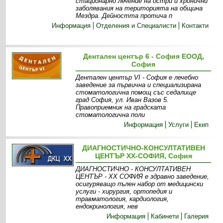
стационарно лечение на остри и хронични
заболявания на територията на община
Мездра. Дейността протича п
Информация
Отделения и Специалисти
Контакти
Дентален център 6 - София ЕООД,
София
Дентален център VI - София e лечебно
заведение за първична и специализирана
стоматологична помощ със седалище
град София, ул. Иван Вазов 5.
Правоприемник на градската
стоматологична поли
Информация
Услуги
Екип
ДИАГНОСТИЧНО-КОНСУЛТАТИВЕН
ЦЕНТЪР ХХ-СОФИЯ, София
ДИАГНОСТИЧНО - КОНСУЛТАТИВЕН
ЦЕНТЪР - XX СОФИЯ е здравно заведение,
осигуряващо пълен набор от медицински
услуги - хирургия, ортопедия и
травматология, кардиология,
ендокринология, нев
Информация
Кабинети
Галерия