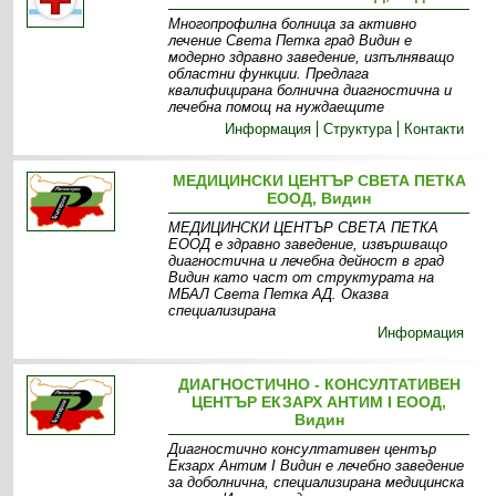
Многопрофилна болница за активно
лечение Света Петка град Видин е
модерно здравно заведение, изпълняващо
областни функции. Предлага
квалифицирана болнична диагностична и
лечебна помощ на нуждаещите
Информация
Структура
Контакти
МЕДИЦИНСКИ ЦЕНТЪР СВЕТА ПЕТКА
ЕООД, Видин
МЕДИЦИНСКИ ЦЕНТЪР СВЕТА ПЕТКА
ЕООД е здравно заведение, извършващо
диагностична и лечебна дейност в град
Видин като част от структурата на
МБАЛ Света Петка АД. Oказва
специализирана
Информация
ДИАГНОСТИЧНО - КОНСУЛТАТИВЕН
ЦЕНТЪР ЕКЗАРХ АНТИМ І ЕООД,
Видин
Диагностично консултативен център
Екзарх Антим I Видин е лечебно заведение
за доболнична, специализирана медицинска