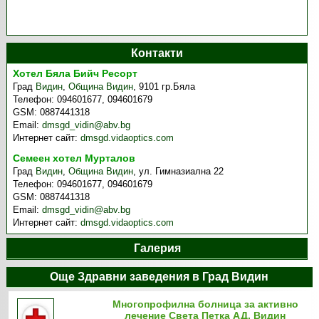
Контакти
Хотел Бяла Бийч Ресорт
Град
Видин
,
Община Видин
,
9101 гр.Бяла
Телефон:
094601677, 094601679
GSM:
0887441318
Email:
dmsgd_vidin@abv.bg
Интернет сайт:
dmsgd.vidaoptics.com
Семеен хотел Мурталов
Град
Видин
,
Община Видин
,
ул. Гимназиална 22
Телефон:
094601677, 094601679
GSM:
0887441318
Email:
dmsgd_vidin@abv.bg
Интернет сайт:
dmsgd.vidaoptics.com
Галерия
Още Здравни заведения в Град Видин
Многопрофилна болница за активно
лечение Света Петка АД, Видин