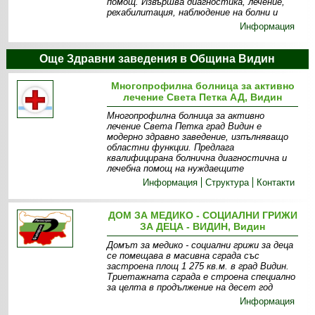
помощ. Извършва диагностика, лечение,
рехабилитация, наблюдение на болни и
Информация
Още Здравни заведения в Община Видин
Многопрофилна болница за активно
лечение Света Петка АД, Видин
Многопрофилна болница за активно
лечение Света Петка град Видин е
модерно здравно заведение, изпълняващо
областни функции. Предлага
квалифицирана болнична диагностична и
лечебна помощ на нуждаещите
Информация
Структура
Контакти
ДОМ ЗА МЕДИКО - СОЦИАЛНИ ГРИЖИ
ЗА ДЕЦА - ВИДИН, Видин
Домът за медико - социални грижи за деца
се помещава в масивна сграда със
застроена площ 1 275 кв.м. в град Видин.
Триетажната сграда е строена специално
за целта в продължение на десет год
Информация