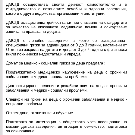
ДМСГД осъществява своята дейност самостоятелно и в
сътрудничество с останалите лечебни и здравни заведения,
както и с други ведомства, организации и институции.
ДМСГД осъществява дейността си при спазване на стандартите
за качество на оказваната медицинска помощ и осигуряване
защита на правата на децата.
ДМСГД е лечебно заведение, в което се осъществяват
специфични грижи за здрави деца от 0 до 3 години, настанени от
Отдел за закрила на детето и деца от 0 до 7 години с физически
и/или психически недостатъци и увреди.
Домът за медико - социални грижи за деца предлага :
Продължително медицинско наблюдение на деца с хронични
заболявания и медико - социални проблеми.
Диагностициране, лечение и рехабилитация на деца с хронични
заболявания и медико - социални проблеми.
Специфични грижи на деца с хронични заболявания и медико -
социални проблеми.
Отглеждане, възпитание и обучение.
Подготовка за интеграция в обществото чрез посещаване на
масови детски заведения, интеграция в семейство, подготовка
за осиновяване.