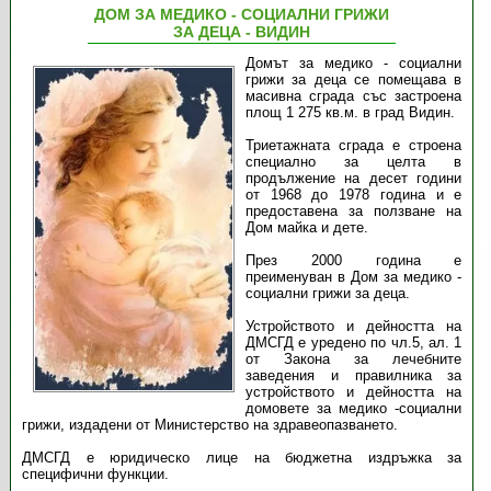
ДОМ ЗА МЕДИКО - СОЦИАЛНИ ГРИЖИ
ЗА ДЕЦА - ВИДИН
Домът за медико - социални
грижи за деца се помещава в
масивна сграда със застроена
площ 1 275 кв.м. в град Видин.
Триетажната сграда е строена
специално за целта в
продължение на десет години
от 1968 до 1978 година и е
предоставена за ползване на
Дом майка и дете.
През 2000 година е
преименуван в Дом за медико -
социални грижи за деца.
Устройството и дейността на
ДМСГД е уредено по чл.5, ал. 1
от Закона за лечебните
заведения и правилника за
устройството и дейността на
домовете за медико -социални
грижи, издадени от Министерство на здравеопазването.
ДМСГД е юридическо лице на бюджетна издръжка за
специфични функции.