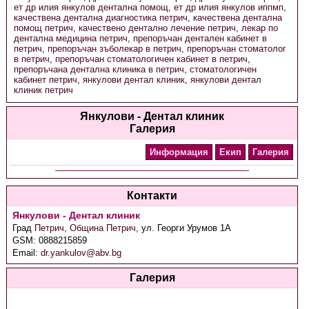
ет др илия янкулов дентална помощ
,
ет др илия янкулов иппмп
,
качествена дентална диагностика петрич
,
качествена дентална
помощ петрич
,
качествено дентално лечение петрич
,
лекар по
дентална медицина петрич
,
препоръчан дентален кабинет в
петрич
,
препоръчан зъболекар в петрич
,
препоръчан стоматолог
в петрич
,
препоръчан стоматологичен кабинет в петрич
,
препоръчана дентална клиника в петрич
,
стоматологичен
кабинет петрич
,
янкулови дентал клиник
,
янкулови дентал
клиник петрич
Янкулови - Дентал клиник
Галерия
Информация
Екип
Галерия
Контакти
Янкулови - Дентал клиник
Град
Петрич
,
Община Петрич
,
ул. Георги Урумов 1А
GSM:
0888215859
Email:
dr.yankulov@abv.bg
Галерия