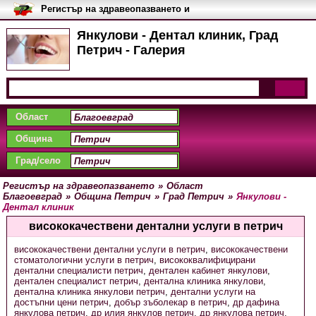
Регистър на здравеопазването и
медицинските заведения в
България
Янкулови - Дентал клиник, Град
Петрич - Галерия
Област
Община
Град/село
Регистър на здравеопазването
»
Област
Благоевград
»
Община Петрич
»
Град Петрич
»
Янкулови -
Дентал клиник
висококачествени дентални услуги в петрич
висококачествени дентални услуги в петрич
,
висококачествени
стоматологични услуги в петрич
,
висококвалифицирани
дентални специалисти петрич
,
дентален кабинет янкулови
,
дентален специалист петрич
,
дентална клиника янкулови
,
дентална клиника янкулови петрич
,
дентални услуги на
достъпни цени петрич
,
добър зъболекар в петрич
,
др дафина
янкулова петрич
,
др илия янкулов петрич
,
др янкулова петрич
,