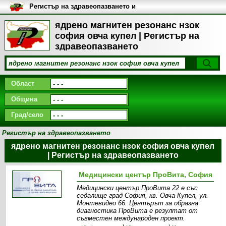
Регистър на здравеопазването и
медицинските заведения в
България
ядрено магнитен резонанс нзок
софия овча купел | Регистър на
здравеопазването
Област
Община
Град/село
Регистър на здравеопазването
ядрено магнитен резонанс нзок софия овча купел
| Регистър на здравеопазването
Медицински център ПроВита, София
Медицински център ПроВита 22 е със
седалище град София, кв. Овча Купел, ул.
Монтевидео 66. Центърът за образна
диагностика ПроВита e резултат от
съвместен международен проект.