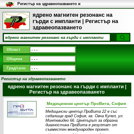
Регистър на здравеопазването и
медицинските заведения в
България
ядрено магнитен резонанс на
гърди с импланти | Регистър на
здравеопазването
Област
Община
Град/село
Регистър на здравеопазването
ядрено магнитен резонанс на гърди с импланти |
Регистър на здравеопазването
Медицински център ПроВита, София
Медицински център ПроВита 22 е със
седалище град София, кв. Овча Купел, ул.
Монтевидео 66. Центърът за образна
диагностика ПроВита e резултат от
съвместен международен проект.