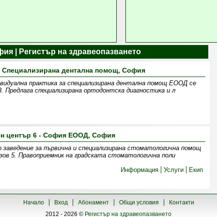
фия | Регистър на здравеопазването
- Специализирана дентална помощ, София
ивидуална практика за специализирана дентална помощ ЕООД се
 23. Предлага специализирана ортодонтска диагностика и л
н център 6 - София ЕООД, София
о заведение за първична и специализирана стоматологична помощ
азов 5. Правоприемник на градската стоматологична поли
Информация
Услуги
Екип
Начало
Вход
Абонамент
Общи условия
Контакти
2012 - 2026 ©
Регистър на здравеопазването