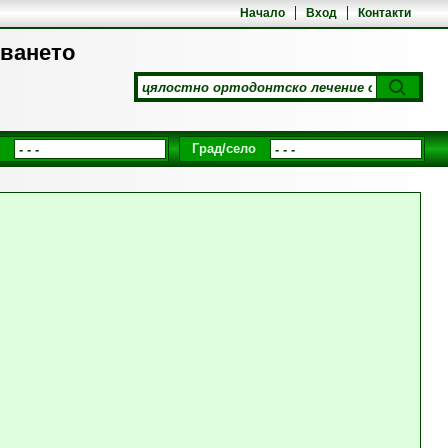
Начало
Вход
Контакти
зването
Град/село