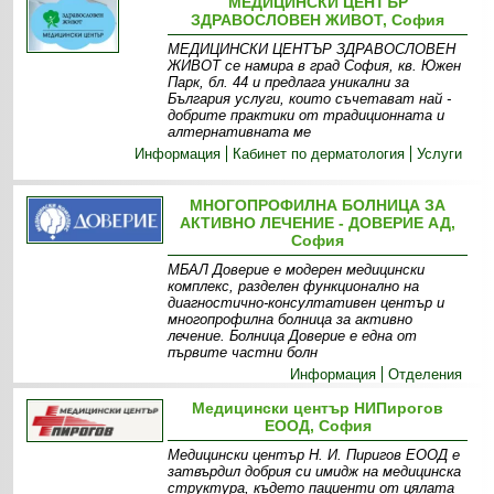
МЕДИЦИНСКИ ЦЕНТЪР
ЗДРАВОСЛОВЕН ЖИВОТ, София
МЕДИЦИНСКИ ЦЕНТЪР ЗДРАВОСЛОВЕН
ЖИВОТ се намира в град София, кв. Южен
Парк, бл. 44 и предлага уникални за
България услуги, които съчетават най -
добрите практики от традиционната и
алтернативната ме
Информация
Кабинет по дерматология
Услуги
МНОГОПРОФИЛНА БОЛНИЦА ЗА
АКТИВНО ЛЕЧЕНИЕ - ДОВЕРИЕ АД,
София
МБАЛ Доверие е модерен медицински
комплекс, разделен функционално на
диагностично-консултативен център и
многопрофилна болница за активно
лечение. Болница Доверие е една от
първите частни болн
Информация
Отделения
Медицински център НИПирогов
ЕООД, София
Медицински център Н. И. Пиригов ЕООД е
затвърдил добрия си имидж на медицинска
структура, където пациенти от цялата