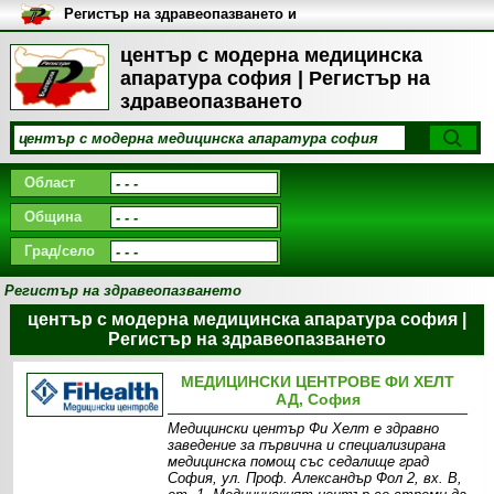
Регистър на здравеопазването и
медицинските заведения в
България
център с модерна медицинска
апаратура софия | Регистър на
здравеопазването
Област
Община
Град/село
Регистър на здравеопазването
център с модерна медицинска апаратура софия |
Регистър на здравеопазването
МЕДИЦИНСКИ ЦЕНТРОВЕ ФИ ХЕЛТ
АД, София
Медицински център Фи Хелт е здравно
заведение за първична и специализирана
медицинска помощ със седалище град
София, ул. Проф. Александър Фол 2, вх. В,