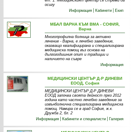
ет. 1. Медицинският център се стреми да
осигу
Информация
Кабинети
Екип
МБАЛ ВАРНА КЪМ ВМА - СОФИЯ,
Варна
Многопрофилна болница за активно
лечение - Варна, е лечебно заведение,
оказващо квалифицирана и специализирана
медицинска помощ въз основа на
дългогодишния опит и традиции и
наличието на съвре
Информация
МЕДИЦИНСКИ ЦЕНТЪР Д-Р ДИНЕВИ
ЕООД, София
МЕДИЦИНСКИ ЦЕНТЪР Д-Р ДИНЕВИ
ЕООД започва своята дейност през 2012
година като частно лечебно заведение за
извънболнична специализирана медицинска
помощ. Намира се в град София, ж.к.
Дружба 2, бл. 2
Информация
Кабинети и специалисти
Галерия