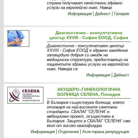
страна получават качествени здравни
услуги на европейско ниво. Намир
Информация
Дейност
Галерия
Диагностично - консултативен
център XXVIII - София ЕООД, София
Диагностично - консултативен център
XXVIII - София ЕООД е здравно заведение
затвърдило добрия си имидж на
медицинска структура, предоставящо на
пациентите здравни услуги на европейско
ниво. Намира се
Информация
Дейност
АКУШЕРО–ГИНЕКОЛОГИЧНА
БОЛНИЦА СЕЛЕНА, Пловдив
В България съществува болница, която
отговаря на най-високите световни
стандарти. СБАЛАГ 'СЕЛЕНА' е
амбициозен проект, осъществен в
България. Защото в СБАЛАГ 'СЕЛЕНА' сме
екип от високо квалифицира
Информация
Отделения
Асистирана репродукция