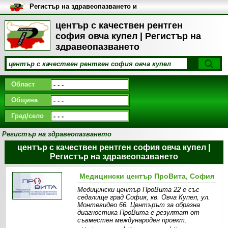
Регистър на здравеопазването и
медицинските заведения в
България
център с качествен рентген
софия овча купел | Регистър на
здравеопазването
Област
Община
Град/село
Регистър на здравеопазването
център с качествен рентген софия овча купел |
Регистър на здравеопазването
Медицински център ПроВита, София
Медицински център ПроВита 22 е със
седалище град София, кв. Овча Купел, ул.
Монтевидео 66. Центърът за образна
диагностика ПроВита e резултат от
съвместен международен проект.