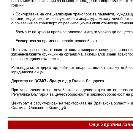
постъпилите повиквания за помощ и подадената информация от еки
години.
Осигуряване на специализиран транспорт за пациенти, нуждаещ
органи, медикаменти, консумативи и апаратура между лечебните 
с показания за транспорт от реанимационен екип от/между лечебн
Вземане на кръвни проби за алкохол и други упойващи веществ
Експертиза за временна неработоспособност.
Центърът разполага с екип от квалифицирани медицински специа
жизненоважните функции на организма и специализирани транспор
спешна медицинска помощ.
Ръководи се от директор, който отговаря за цялостната му дейнос
юридически лица.
Директор на
ЦСМП - Враца
е д-р Галина Лещарска.
При управлението на лечебното заведение стриктно се спазва
Република България за целесъобразност и законосъобразност на р
Центърът е структуриран на територията на Врачанска област и 
Слатина, Оряхово и Козлодуй.
Още Здравни заве