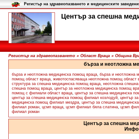
Регистър на здравеопазването и медицинските заведени
Център за спешна мед
Регистър на здравеопазването
»
Област Враца
»
Община Вр
бърза и неотложна м
бърза и неотложна медицинска помощ враца
,
бърза и неотложна 
помощ област враца
,
животоспасяваща неотложна помощ област 
структура за спешна медицинска помощ враца
,
неотложна спешна
спешна помощ враца
,
център за неотложна медицинска помощ вр
помощ с филиали област враца
,
център за спешна медицинска по
център за спешна медицинска помощ филиал козлодуй
,
център з
медицинска помощ филиал мездра
,
център за спешна медицинск
филиал роман
,
цсмп враца
,
цсмп филиал бяла слатина
,
цсмп фил
филиал роман
Център за спешна ме
Инфо