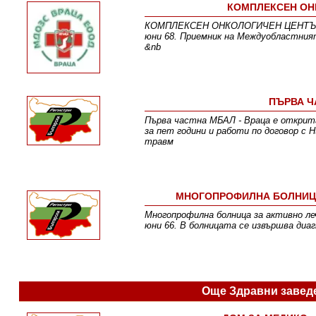
КОМПЛЕКСЕН ОНК
КОМПЛЕКСЕН ОНКОЛОГИЧЕН ЦЕНТЪР ВРА
юни 68. Приемник на Междуобластният
&nb
ПЪРВА Ч
Първа частна МБАЛ - Враца е открита
за пет години и работи по договор с
травм
МНОГОПРОФИЛНА БОЛНИЦА 
Многопрофилна болница за активно ле
юни 66. В болницата се извършва диаг
Още Здравни завед