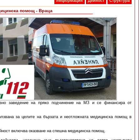
Информация
Дейност
Структура
дицинска помощ - Враца
но заведение на пряко подчинение на МЗ и се финансира от
ползвана за целите на бързата и неотложната медицинска помощ в
ейност включва оказване на спешна медицинска помощ.