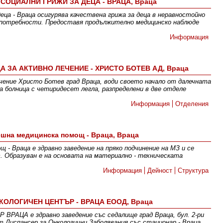
 СОЦИАЛНИ ГРИЖИ ЗА ДЕЦА - ВРАЦА, Враца
деца - Враца осигурява качествена грижа за деца в неравностойно
 потребности. Предоставя продължително медицинско наблюде
Информация
ЗА АКТИВНО ЛЕЧЕНИЕ - ХРИСТО БОТЕВ АД, Враца
чение Христо Ботев град Враца, води своето начало от далечната
а болница с четиридесет легла, разпределени в две отделе
Информация
Отделения
ешна медицинска помощ - Враца, Враца
- Враца е здравно заведение на пряко подчинение на МЗ и се
 Образуван е на основата на материално - техническата
Информация
Дейност
Структура
ОЛОГИЧЕН ЦЕНТЪР - ВРАЦА ЕООД, Враца
ЦА е здравно заведение със седалище град Враца, бул. 2-ри
 Диспансер за Онкологични Заболявания със стационар - Враца.