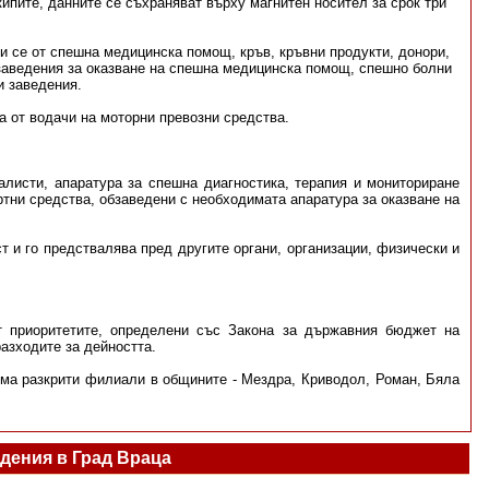
пите, данните се съхраняват върху магнитен носител за срок три
и се от спешна медицинска помощ, кръв, кръвни продукти, донори,
заведения за оказване на спешна медицинска помощ, спешно болни
и заведения.
а от водачи на моторни превозни средства.
листи, апаратура за спешна диагностика, терапия и мониториране
тни средства, обзаведени с необходимата апаратура за оказване на
т и го предствалява пред другите органи, организации, физически и
т приоритетите, опрeделени със Закона за държавния бюджет на
азходите за дейността.
има разкрити филиали в общините - Мездра, Криводол, Роман, Бяла
дения в Град Враца