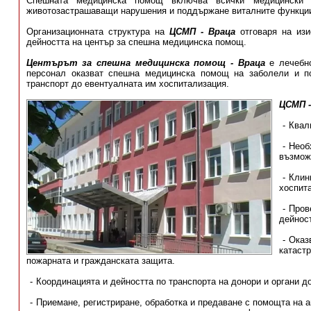
Спешната медицинска помощ включва всички медицински д
животозастрашаващи нарушения и поддържане виталните функции
Организационната структура на
ЦСМП - Враца
отговаря на изи
дейността на център за спешна медицинска помощ.
Центърът за спешна медицинска помощ - Враца
е лечебно
персонал оказват спешна медицинска помощ на заболели и п
транспорт до евентуалната им хоспитализация.
ЦСМП -
Квал
Необ
възмож
Клин
хоспит
Пров
дейност
Оказ
катаст
пожарната и гражданската защита.
Координацията и дейността по транспорта на донори и органи д
Приемане, регистриране, обработка и предаване с помощта на