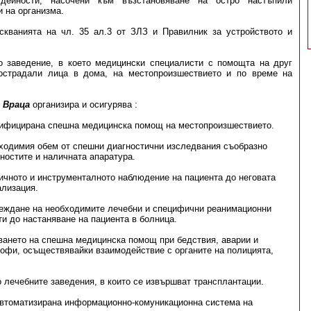
ейности, насочени към възстановяване на остро настъпили
 на организма.
скванията на чл. 35 ал.3 от ЗЛЗ и Правилник за устройството и
 заведение, в което медицински специалисти с помощта на друг
острадали лица в дома, на местопроизшествието и по време на
 Враца
организира и осигурява :
ифицирана спешна медицинска помощ на местопроизшествието.
ходимия обем от спешни диагностични изследвания съобразно
ностите и наличната апаратура.
ичното и инструменталното наблюдение на пациента до неговата
ализация.
еждане на необходимите лечебни и специфични реанимационни
и до настаняване на пациента в болница.
ването на спешна медицинска помощ при бедствия, аварии и
рофи, осъществявайки взаимодействие с органите на полицията,
о лечебните заведения, в които се извършват трансплантации.
 автоматизирана информационно-комуникационна система на