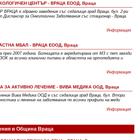
ОЛОГИЧЕН ЦЕНТЪР - ВРАЦА ЕООД, Враца
ЦА е здравно заведение със седалище град Враца, бул. 2-ри
 Диспансер за Онкологични Заболявания със стационар - Враца.
Информация
АСТНА МБАЛ - ВРАЦА ЕООД, Враца
 през 2007 година. Болницата е акредитирана от МЗ с пет звезди
 НЗОК за всички клинични пътвки в областта на ортопедията и
Информация
ЗА АКТИВНО ЛЕЧЕНИЕ - ВИВА МЕДИКА ООД, Враца
чение Вива Медика ООД е със седалище град Враца, бул. Втори
ностика и лечение на заболявания по всички профили на меди
Информация
ения в Община Враца