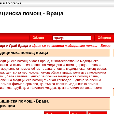
я в България
ицинска помощ - Враца
Област
Община
аца
»
Град Враца
»
Център за спешна медицинска помощ - Враца
едицинска помощ враца
медицинска помощ област враца
,
животоспасяваща медицинска
враца
,
извънболнична спешна медицинска помощ враца
,
лечебна
 медицинска помощ област враца
,
спешна медицинска помощ враца
,
аца
,
център за неотложна помощ област враца
,
център за неотложна
мощ бяла слатина
,
център за спешна медицинска помощ враца
,
а спешна медицинска помощ филиал криводол
,
център за спешна
а помощ филиал оряхово
,
център за спешна медицинска помощ
иал козлодуй
,
цсмп филиал мездра
,
цсмп филиал оряхово
,
цсмп
дицинска помощ - Враца
рмация