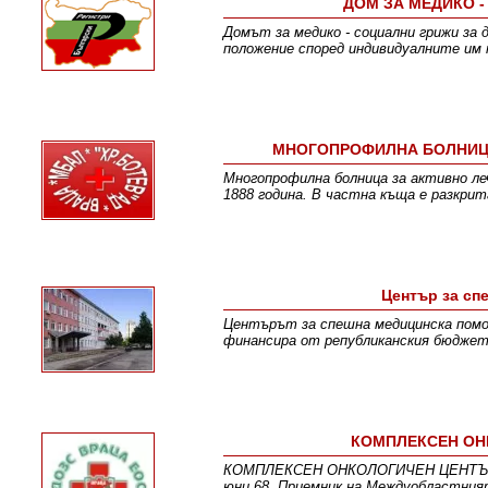
ДОМ ЗА МЕДИКО -
Домът за медико - социални грижи за 
положение според индивидуалните им
МНОГОПРОФИЛНА БОЛНИЦА 
Многопрофилна болница за активно ле
1888 година. В частна къща е разкрит
Център за сп
Центърът за спешна медицинска помощ 
финансира от републиканския бюджет.
КОМПЛЕКСЕН ОНК
КОМПЛЕКСЕН ОНКОЛОГИЧЕН ЦЕНТЪР ВРА
юни 68. Приемник на Междуобластният