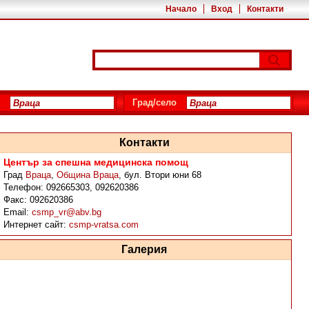
Начало
Вход
Контакти
Град/село
Контакти
Център за спешна медицинска помощ
Град
Враца
,
Община Враца
,
бул. Втори юни 68
Телефон:
092665303, 092620386
Факс:
092620386
Email:
csmp_vr@abv.bg
Интернет сайт:
csmp-vratsa.com
Галерия