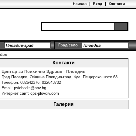
Начало
Вход
Контакти
Град/село
вдив
Контакти
Център за Психично Здраве - Пловдив
Град
Пловдив
,
Община Пловдив-град
,
бул. Пещерско шосе 68
Телефон:
032642376, 032643702
Email:
psichodis@abv.bg
Интернет сайт:
cpz-plovdiv.com
Галерия