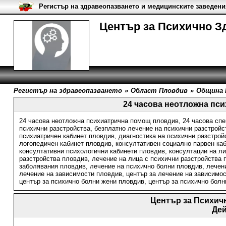
Регистър на здравеопазването и медицинските заведени
Център за Психично Зд
Регистър на здравеопазването
»
Област Пловдив
»
Община 
24 часова неотложна пс
24 часова неотложна психиатрична помощ пловдив
,
24 часова сп
психични разстройства
,
безплатно лечение на психични разстройс
психиатричен кабинет пловдив
,
диагностика на психични разстрой
логопедичен кабинет пловдив
,
консултативен социално парвен ка
консултативни психологични кабинети пловдив
,
консултации на ли
разстройства пловдив
,
лечение на лица с психични разстройства 
заболявания пловдив
,
лечение на психично болни пловдив
,
лечен
лечение на зависимости пловдив
,
център за лечение на зависимо
център за психично болни жени пловдив
,
център за психично бол
Център за Психич
Де