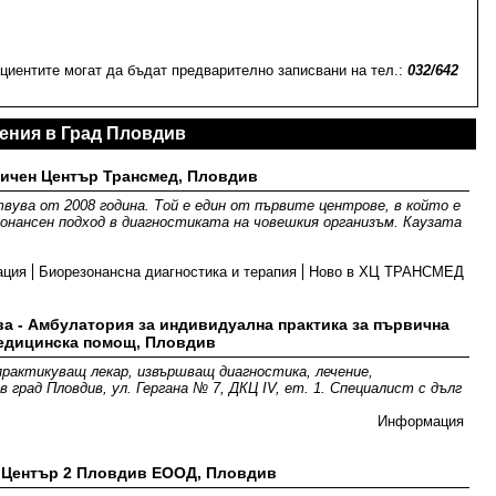
ациентите могат да бъдат предварително записвани на тел.:
032/642
ения в Град Пловдив
ичен Център Трансмед, Пловдив
ва от 2008 година. Той е един от първите центрове, в който е
онансен подход в диагностиката на човешкия организъм. Каузата
ация
Биорезонансна диагностика и терапия
Ново в ХЦ ТРАНСМЕД
ва - Амбулатория за индивидуална практика за първична
едицинска помощ, Пловдив
рактикуващ лекар, извършващ диагностика, лечение,
 град Пловдив, ул. Гергана № 7, ДКЦ ІV, ет. 1. Специалист с дълг
Информация
 Център 2 Пловдив ЕООД, Пловдив