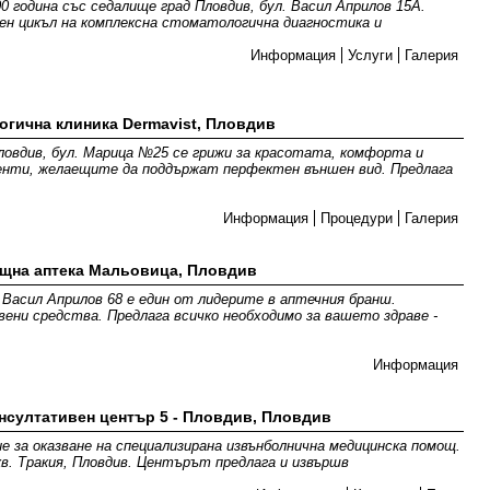
 година със седалище град Пловдив, бул. Васил Априлов 15А.
ен цикъл на комплексна стоматологична диагностика и
Информация
Услуги
Галерия
огична клиника Dermavist, Пловдив
Пловдив, бул. Марица №25 се грижи за красотата, комфорта и
енти, желаещите да поддържат перфектен външен вид. Предлага
Информация
Процедури
Галерия
щна аптека Мальовица, Пловдив
 Васил Априлов 68 е един от лидерите в аптечния бранш.
ени средства. Предлага всичко необходимо за вашето здраве -
Информация
нсултативен център 5 - Пловдив, Пловдив
ие за оказване на специализирана извънболнична медицинска помощ.
кв. Тракия, Пловдив. Центърът предлага и извършв