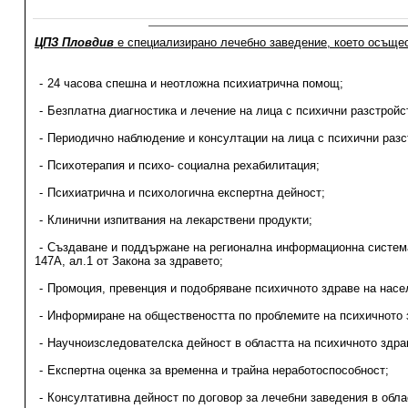
ЦПЗ Пловдив
е специализирано лечебно заведение, което осъще
24 часова спешна и неотложна психиатрична помощ;
Безплатна диагностика и лечение на лица с психични разстройс
Периодично наблюдение и консултации на лица с психични разс
Психотерапия и психо- социална рехабилитация;
Психиатрична и психологична експертна дейност;
Клинични изпитвания на лекарствени продукти;
Създаване и поддържане на регионална информационна система 
147А, ал.1 от Закона за здравето;
Промоция, превенция и подобряване психичното здраве на насел
Информиране на обществеността по проблемите на психичното 
Научноизследователска дейност в областта на психичното здра
Експертна оценка за временна и трайна неработоспособност;
Консултативна дейност по договор за лечебни заведения в обла