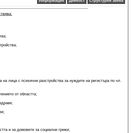
Информация
Дейност
Структурни звена
ствява:
тва;
тройства;
на лица с психични разстройства за нуждите на регистъра по чл.
ението от областта;
здраве;
ве;
стта и за домовете за социални грижи;