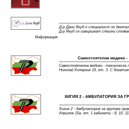
Д-р Дани Якуб е специалист по дента
Д-р Якуб се извършват спешни стома
Информация
Самостоятелна медико -
Самостоятелна медико - техническа л
Николай Коперник 19, ет. 3. С богат
ХИГИЯ 2 - АМБУЛАТОРИЯ ЗА 
Хигия 2 - Амбулатория за групова пра
Априлов 15а, ет. 1 кабинети - 8, 10, 11а