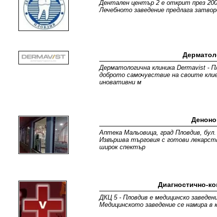
Дентален център 2 е открит през 2000
Лечебното заведение предлага затвор
Дерматол
Дерматологична клиника Dermavist - 
доброто самочувствие на своите кли
иновативни м
Деноно
Аптека Мальовица, град Пловдив, бул.
Извършва търговия с готови лекарств
широк спектър
Диагностично-ко
ДКЦ 5 - Пловдив е медицинско заведен
Медицинското заведение се намира в 