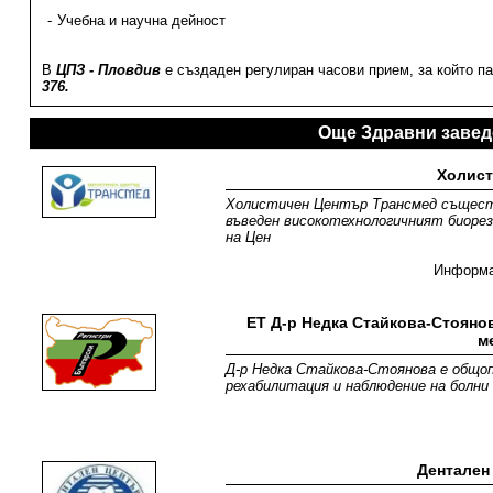
Учебна и научна дейност
В
ЦПЗ - Пловдив
е създаден регулиран часови прием, за който п
376.
Още Здравни завед
Холист
Холистичен Център Трансмед съществу
въведен високотехнологичният биорез
на Цен
Информ
ЕТ Д-р Недка Стайкова-Стояно
м
Д-р Недка Стайкова-Стоянова е общоп
рехабилитация и наблюдение на болни в
Дентален