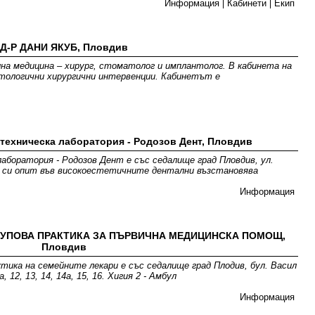
Информация
Кабинети
Екип
Д-Р ДАНИ ЯКУБ, Пловдив
лна медицина – хирург, стоматолог и имплантолог. В кабинета на
тологични хирургични интервенции. Кабинетът е
 техническа лаборатория - Родозов Дент, Пловдив
аборатория - Родозов Дент е със седалище град Пловдив, ул.
ия си опит във високоестетичните дентални възстановява
Информация
ГРУПОВА ПРАКТИКА ЗА ПЪРВИЧНА МЕДИЦИНСКА ПОМОЩ,
Пловдив
ктика на семейните лекари е със седалище град Плодив, бул. Васил
, 12, 13, 14, 14а, 15, 16. Хигия 2 - Амбул
Информация