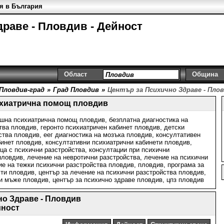
я в България
раве - Пловдив - Дейност
Област
Община
Пловдив-град
»
Град Пловдив
»
Център за Психично Здраве - Пло
ихиатрична помощ пловдив
ешна психиатрична помощ пловдив
,
безплатна диагностика на
тва пловдив
,
геронто психиатричен кабинет пловдив
,
детски
ства пловдив
,
еег диагностика на мозъка пловдив
,
консултативен
бинет пловдив
,
консултативни психиатрични кабинети пловдив
,
ца с психични разстройства
,
консултации при психични
пловдив
,
лечение на невротични разстройства
,
лечение на психични
ие на тежки психични разстройства пловдив
,
пловдив
,
програма за
сти пловдив
,
център за лечение на психични разстройства пловдив
,
ни мъже пловдив
,
център за психично здраве пловдив
,
цпз пловдив
но Здраве - Пловдив
йност