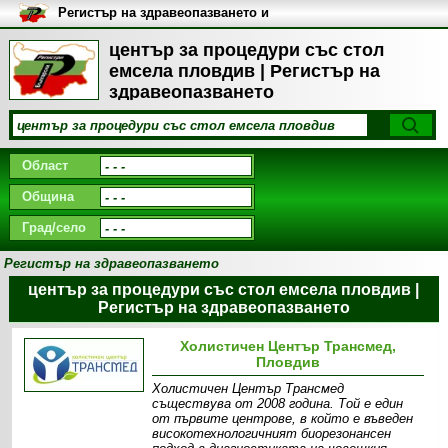
Регистър на здравеопазването и
медицинските заведения в
България
център за процедури със стол
емсела пловдив | Регистър на
здравеопазването
Област
Община
Град/село
Регистър на здравеопазването
център за процедури със стол емсела пловдив |
Регистър на здравеопазването
Холистичен Център Трансмед,
Пловдив
Холистичен Център Трансмед
съществува от 2008 година. Той е един
от първите центрове, в който е въведен
високотехнологичният биорезонансен