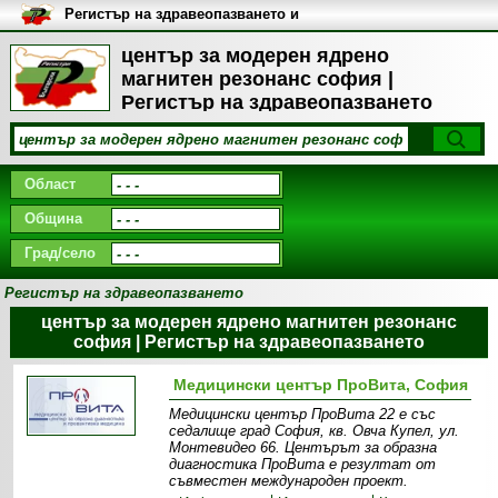
Регистър на здравеопазването и
медицинските заведения в
България
център за модерен ядрено
магнитен резонанс софия |
Регистър на здравеопазването
Област
Община
Град/село
Регистър на здравеопазването
център за модерен ядрено магнитен резонанс
софия | Регистър на здравеопазването
Медицински център ПроВита, София
Медицински център ПроВита 22 е със
седалище град София, кв. Овча Купел, ул.
Монтевидео 66. Центърът за образна
диагностика ПроВита e резултат от
съвместен международен проект.