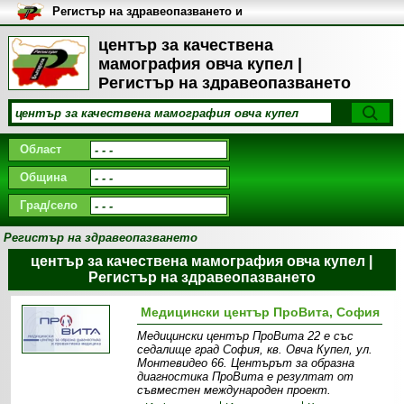
Регистър на здравеопазването и
медицинските заведения в
България
център за качествена
мамография овча купел |
Регистър на здравеопазването
Област
Община
Град/село
Регистър на здравеопазването
център за качествена мамография овча купел |
Регистър на здравеопазването
Медицински център ПроВита, София
Медицински център ПроВита 22 е със
седалище град София, кв. Овча Купел, ул.
Монтевидео 66. Центърът за образна
диагностика ПроВита e резултат от
съвместен международен проект.