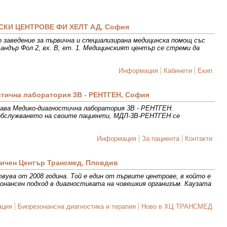
КИ ЦЕНТРОВЕ ФИ ХЕЛТ АД, София
 заведение за първична и специализирана медицинска помощ със
андър Фол 2, вх. В, ет. 1. Медицинският център се стреми да
Информация
Кабинети
Екип
тична лаборатория 3В - РЕНТГЕН, София
здава Медико-диагностична лаборатория 3В - РЕНТГЕН.
 обслужването на своите пациенти, МДЛ-3В-РЕНТГЕН се
Информация
За пациента
Контакти
ичен Център Трансмед, Пловдив
ва от 2008 година. Той е един от първите центрове, в който е
онансен подход в диагностиката на човешкия организъм. Каузата
ация
Биорезонансна диагностика и терапия
Ново в ХЦ ТРАНСМЕД