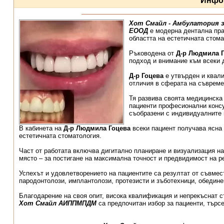
Инфо
Хот Смайл - Амбулатория з
ЕООД
е модерна дентална пра
областта на естетичната стома
Ръководена от
Д-р Людмила 
подход и внимание към всеки 
Д-р Гоцева
е утвърден и квал
отличия в сферата на съвреме
Тя развива своята медицинска 
пациенти професионални консу
съобразени с индивидуалните 
В кабинета на
Д-р Людмила Гоцева
всеки пациент получава ясна 
естетичната стоматология.
Част от работата включва дигитално планиране и визуализация на
място – за постигане на максимална точност и предвидимост на р
Успехът и удовлетворението на пациентите са резултат от съвме
пародонтолози, имплантолози, протезисти и зъботехници, обедине
Благодарение на своя опит, висока квалификация и непрекъснат 
Хот Смайл АИППМПДМ
са предпочитан избор за пациенти, търсе