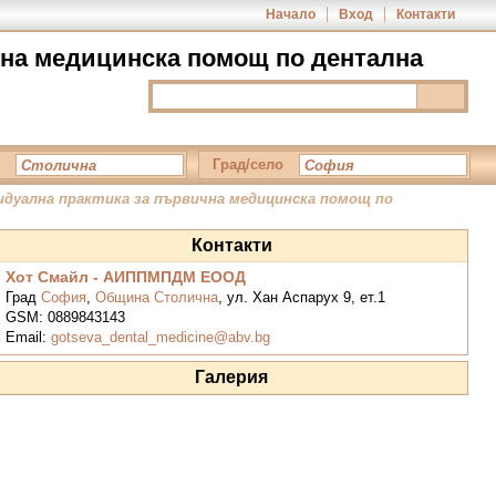
Начало
Вход
Контакти
чна медицинска помощ по дентална
Град/село
идуална практика за първична медицинска помощ по
Контакти
Хот Смайл - АИППМПДМ ЕООД
Град
София
,
Община Столична
,
ул. Хан Аспарух 9, ет.1
GSM:
0889843143
Email:
gotseva_dental_medicine@abv.bg
Галерия