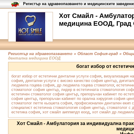
Регистър на здравеопазването и медицинските заведени
Хот Смайл - Амбулато
медицина ЕООД, Град
Регистър на здравеопазването
»
Област София-град
»
Общи
дентална медицина ЕООД
богат избор от естетич
богат избор от естетични дентални услуги софия
,
визуализация н
софия
,
дентални услуги с високо качество софия център
,
дигитал
людмила гоцева софия
,
др людмила гоцева стоматолог
,
естетичн
стоматолог софия център
,
лидер в естетичната стоматология соф
естетичен стоматолог софия център
,
препоръчан кабинет по есте
софия център
,
препоръчан кабинет по орална хирургия софия цен
стоматолог петте кьошета софия
,
професионален дентален екип 
специалист естетична стоматология софия център
,
стоматолог с 
естетика софия
,
хот смайл аиппмпдп еоод
,
хот смайл др людмила
Хот Смайл - Амбулатория за индивидуална пра
медиц