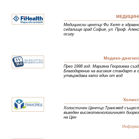
МЕДИЦИНС
Медицински център Фи Хелт е здравно
седалище град София, ул. Проф. Алекс
осигу
Медико-диагнос
През 1998 год. Марияна Георгиева съ
Благодарение на високия стандарт в
утвърждава като един от вод
Холист
Холистичен Център Трансмед съществу
въведен високотехнологичният биорез
на Цен
Информ