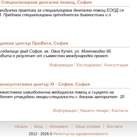
- Специализирана дентална помощ, София
ивидуална практика за специализирана дентална помощ ЕООД се
 23. Предлага специализирана ортодонтска диагностика и л
ински център ПроВита, София
седалище град София, кв. Овча Купел, ул. Монтевидео 66.
оВита e резултат от съвместен международен проект.
Информация
Изследвания
Консултации
 консултативен център XI - София, София
качествена извънболнична медицинска помощ в сърцето на
аботят утвърдени лекари-специалисти с доказан авторитет. 20
Информация
Нашите лекари
Контакти
Начало
Вход
Абонамент
Общи условия
Контакти
2012 - 2026 ©
Регистър на здравеопазването