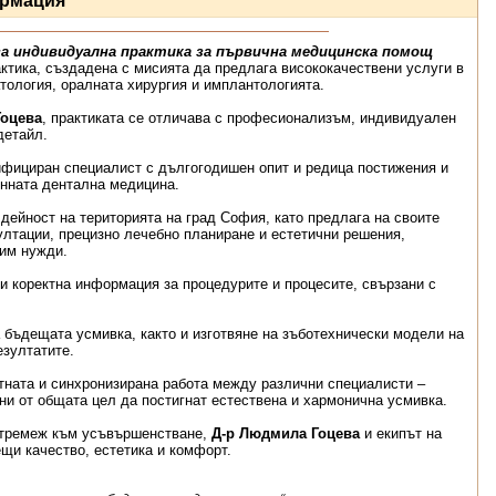
рмация
а индивидуална практика за първична медицинска помощ
ктика, създадена с мисията да предлага висококачествени услуги в
тология, оралната хирургия и имплантологията.
Гоцева
, практиката се отличава с професионализъм, индивидуален
детайл.
ифициран специалист с дългогодишен опит и редица постижения и
нната дентална медицина.
дейност на територията на град София, като предлага на своите
лтации, прецизно лечебно планиране и естетични решения,
им нужди.
и коректна информация за процедурите и процесите, свързани с
 бъдещата усмивка, както и изготвяне на зъботехнически модели на
езултатите.
стната и синхронизирана работа между различни специалисти –
ни от общата цел да постигнат естествена и хармонична усмивка.
стремеж към усъвършенстване,
Д-р Людмила Гоцева
и екипът на
щи качество, естетика и комфорт.