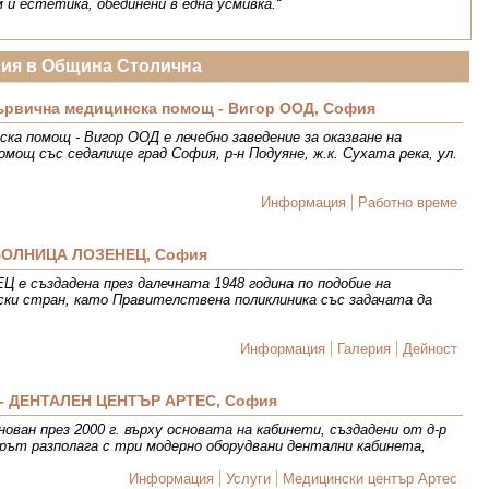
 и естетика, обединени в една усмивка.“
ния в Община Столична
първична медицинска помощ - Вигор ООД, София
ска помощ - Вигор ООД е лечебно заведение за оказване на
омощ със седалище град София, р-н Подуяне, ж.к. Сухата река, ул.
Информация
Работно време
БОЛНИЦА ЛОЗЕНЕЦ, София
създадена през далечната 1948 година по подобие на
ки стран, като Правителствена поликлиника със задачата да
Информация
Галерия
Дейност
- ДЕНТАЛЕН ЦЕНТЪР АРТЕС, София
ван през 2000 г. върху основата на кабинети, създадени от д-р
ърът разполага с три модерно оборудвани дентални кабинета,
Информация
Услуги
Медицински център Артес