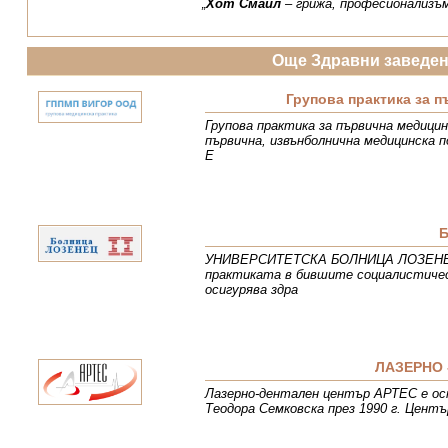
„
Хот Смайл
– грижа, професионализъм
Още Здравни заведе
Групова практика за 
Групова практика за първична медицин
първична, извънболнична медицинска п
Е
УНИВЕРСИТЕТСКА БОЛНИЦА ЛОЗЕНЕЦ е 
практиката в бившите социалистичес
осигурява здра
ЛАЗЕРНО 
Лазерно-дентален център АРТЕС е осно
Теодора Семковска през 1990 г. Цент