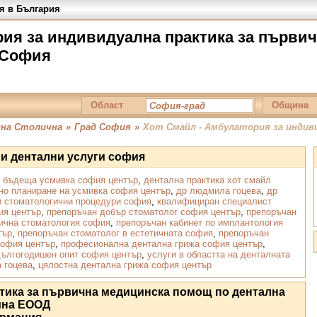
я в България
рия за индивидуална практика за първи
 София
Област
Община
на Столична
»
Град София
»
Хот Смайл - Амбулатория за индив
ни дентални услуги софия
а бъдеща усмивка софия център
,
дентална практика хот смайл
но планиране на усмивка софия център
,
др людмила гоцева
,
др
и стоматологични процедури софия
,
квалифициран специалист
ия център
,
препоръчан добър стоматолог софия център
,
препоръчан
тична стоматология софия
,
препоръчан кабинет по имплантология
тър
,
препоръчан стоматолог в естетичната софия
,
препоръчан
софия център
,
професионална дентална грижа софия център
,
дългогодишен опит софия център
,
услуги в областта на денталната
 гоцева
,
цялостна дентална грижа софия център
ктика за първична медицинска помощ по дентална
ина ЕООД