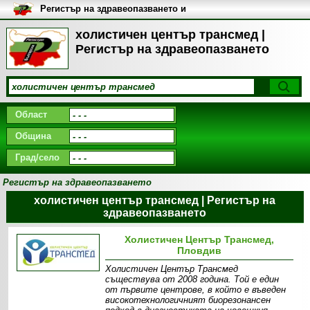
Регистър на здравеопазването и
медицинските заведения в
България
холистичен център трансмед |
Регистър на здравеопазването
Област
Община
Град/село
Регистър на здравеопазването
холистичен център трансмед | Регистър на
здравеопазването
Холистичен Център Трансмед,
Пловдив
Холистичен Център Трансмед
съществува от 2008 година. Той е един
от първите центрове, в който е въведен
високотехнологичният биорезонансен