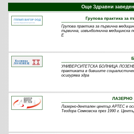
Още Здравни заведе
Групова практика за 
Групова практика за първична медицин
първична, извънболнична медицинска п
Е
УНИВЕРСИТЕТСКА БОЛНИЦА ЛОЗЕНЕЦ е 
практиката в бившите социалистичес
осигурява здра
ЛАЗЕРНО 
Лазерно-дентален център АРТЕС е осно
Теодора Семковска през 1990 г. Цент