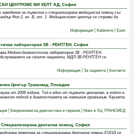
КИ ЦЕНТРОВЕ ФИ ХЕЛТ АД, София
 заведение за първична и специализирана медицинска помощ със
андър Фол 2, вх. В, ет. 1. Медицинският център се стреми да
Информация
Кабинети
Екип
тична лаборатория 3В - РЕНТГЕН, София
здава Медико-диагностична лаборатория 3В - РЕНТГЕН.
 обслужването на своите пациенти, МДЛ-3В-РЕНТГЕН се
Информация
За пациента
Контакти
ичен Център Трансмед, Пловдив
ва от 2008 година. Той е един от първите центрове, в който е
онансен подход в диагностиката на човешкия организъм. Каузата
ация
Биорезонансна диагностика и терапия
Ново в ХЦ ТРАНСМЕД
- Специализирана дентална помощ, София
ивидуална практика за специализирана дентална помощ ЕООД се