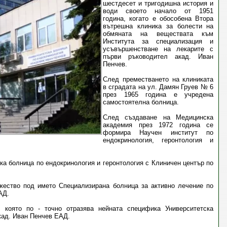
шестдесет и тригодишна история и
води своето начало от 1951
година, когато е обособена Втора
вътрешна клиника за болести на
обмяната на веществата към
Института за специализация и
усъвършенстване на лекарите с
първи ръководител акад. Иван
Пенчев.
След преместването на клиниката
в сградата на ул. Дамян Груев № 6
през 1965 година е учредена
самостоятелна болница.
След създаване на Медицинска
академия през 1972 година се
формира Научен институт по
ендокринология, геронтология и
а болница по ендокринология и геронтология с Клиничен център по
ужество под името Специализирана болница за активно лечение по
АД.
 която по - точно отразява нейната специфика Университетска
кад. Иван Пенчев ЕАД.