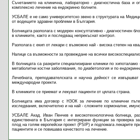
Съчетанието на клинична, лабораторно - диагностична база и 
комплексно лечение на ендокринно болните.
УСБАЛЕ е не само университетско звено в структурата на Медици
от водещите здравни проблеми в България.
Болницата разполага с модерен консултативно - диагностичен бло
в клиниките, както и последващ непрекъснат контрол.
Разполага с екип от лекари с възможно най - висока степен на кв
Налице са възможности за провеждане на всички високоспециали
В болницата са разкрити специализирани клиники по хипоталамо 
метаболитни костни заболявания, по диабетология и по ендокринн
Лечебната, преподавателската и научна дейност се извършват
международни проекти.
В клиниките се приемат и лекуват пациенти от цялата страна.
Болницата има договор с НЗОК за лечение по клинични пъте
изследвания, включително и на най - сложните хормонални, имуно
УСБАЛЕ Акад. Иван Пенчев е високотехнологична болница, ра
единствената в България с интегрирани функции за проверка з
плод на голям европейски проект (PSIP) и подпомага лекарите при
пациентите и се повишава качеството на лечение.