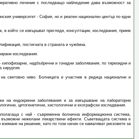
оперативно лечение с последващо наблюдение дава възможност за
нския университет - София, но и реален национален център по едни
к, в който се извършват прегледи, консултации, изследвания, прием
алификация, постигната в страната и чужбина.
зирани изследвания.
- хипофизарни, надбъбречни и гонадни заболявания, по тиреоидни и
а хирургия.
 на световно ниво. Болницата е участник в редица национални и
ки на ендокринни заболявания и за извършване на лабораторни
логични, цитогенетични, хистологични и ехографски изследвания.
зполагаща с най - съвременна болнична информационна система,
а възможни нежелани лекарствени ефекти. Съветващата система е
 вземане на решение, като по този начин се намаляват рисковете за