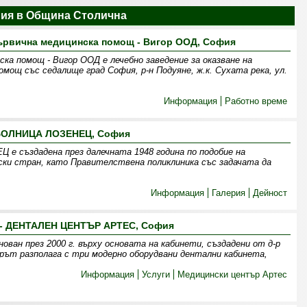
ния в Община Столична
първична медицинска помощ - Вигор ООД, София
ска помощ - Вигор ООД е лечебно заведение за оказване на
омощ със седалище град София, р-н Подуяне, ж.к. Сухата река, ул.
Информация
Работно време
БОЛНИЦА ЛОЗЕНЕЦ, София
създадена през далечната 1948 година по подобие на
ки стран, като Правителствена поликлиника със задачата да
Информация
Галерия
Дейност
- ДЕНТАЛЕН ЦЕНТЪР АРТЕС, София
ван през 2000 г. върху основата на кабинети, създадени от д-р
ърът разполага с три модерно оборудвани дентални кабинета,
Информация
Услуги
Медицински център Артес