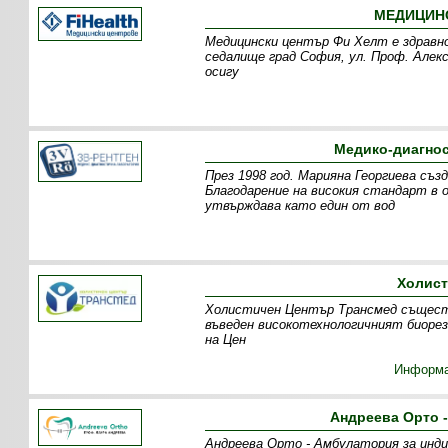
МЕДИЦИНС
Медицински център Фи Хелт е здравно
седалище град София, ул. Проф. Алекс
осигу
Медико-диагнос
През 1998 год. Марияна Георгиева съ
Благодарение на високия стандарт в
утвърждава като един от вод
Холист
Холистичен Център Трансмед съществу
въведен високотехнологичният биорез
на Цен
Информ
Андреева Орто 
Андреева Орто - Амбулатория за инд