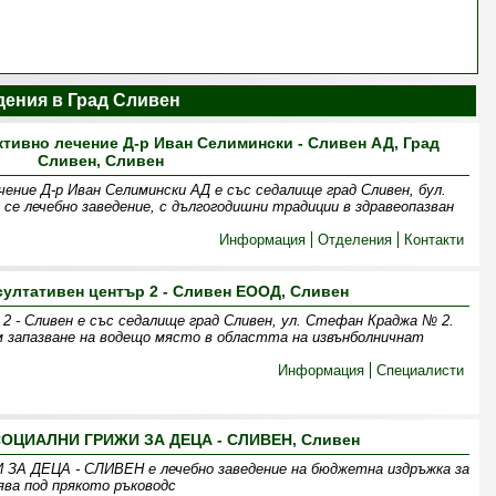
дения в Град Сливен
тивно лечение Д-р Иван Селимински - Сливен АД, Град
Сливен, Сливен
ение Д-р Иван Селимински АД е със седалище град Сливен, бул.
се лечебно заведение, с дългогодишни традиции в здравеопазван
Информация
Отделения
Контакти
султативен център 2 - Сливен ЕООД, Сливен
 - Сливен е със седалище град Сливен, ул. Стефан Краджа № 2.
м запазване на водещо място в областта на извънболничнат
Информация
Специалисти
СОЦИАЛНИ ГРИЖИ ЗА ДЕЦА - СЛИВЕН, Сливен
 ДЕЦА - СЛИВЕН е лечебно заведение на бюджетна издръжка за
ва под прякото ръководс