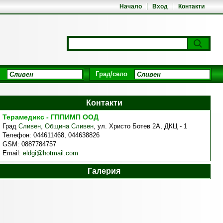
Начало
Вход
Контакти
Град/село
Контакти
Терамедикс - ГППИМП ООД
Град
Сливен
,
Община Сливен
,
ул. Христо Ботев 2А, ДКЦ - 1
Телефон:
044611468, 044638826
GSM:
0887784757
Email:
eldgi@hotmail.com
Галерия