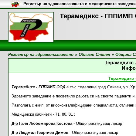
Регистър на здравеопазването и медицинските заведени
Терамедикс - ГППИМП 
Регистър на здравеопазването
»
Област Сливен
»
Община С
Терамедикс
Инфо
Терамедикс
Терамедикс - ГППИМП ООД
е със седалище град Сливен, ул. Хр.
Здравното заведение е посветило работа си на своите пациенти и
Разполага с екип, от висококвалифицирани специалисти, отлични 
Медицински кабинети - 71, 80, 81 :
Д-р Галя Любомирова Костова
- Общопрактикуващ лекар
Д-р Людмил Георгиев Димов
- Общопрактикуващ лекар