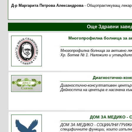
Д-р Маргарита Петрова Александрова
- Общопрактикуващ лекар
Още Здравни заве
Многопрофилна болница за ак
Многопрофилна болница за активно леч
Хр. Ботев № 1. Наложило и утвърдило 
Диагностично-кон
Диагностично-консултативен център 2
Дейността на центъра е насочена къ
ДОМ ЗА МЕДИКО - 
ДОМ ЗА МЕДИКО - СОЦИАЛНИ ГРИЖИ ЗА
специфичните функции, които изпълня