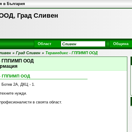
я в България
ООД, Град Сливен
Област
Община
ливен
»
Град Сливен
»
Терамедикс - ГППИМП ООД
 - ГППИМП ООД
рмация
 - ГППИМП ООД
 Ботев 2А, ДКЦ - 1.
 техните нужди.
професионалисти в своята област.