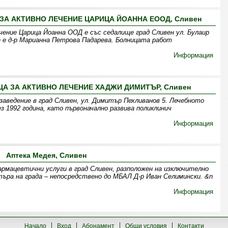
А АКТИВНО ЛЕЧЕНИЕ ЦАРИЦА ЙОАННА ЕООД, Сливен
чение Царица Йоанна ООД е със седалище град Сливен ул. Булаир
е е д-р Марианна Петрова Падарева. Болницата работ
Информация
 ЗА АКТИВНО ЛЕЧЕНИЕ ХАДЖИ ДИМИТЪР, Сливен
ведение в град Сливен, ул. Димитър Пехливанов 5. Лечебното
з 1992 година, като първоначално развива поликлинич
Информация
Аптека Медея, Сливен
рмацевтични услуги в град Сливен, разположен на изключително
търа на града – непосредствено до МБАЛ Д-р Иван Селимински. &n
Информация
Начало
Вход
Абонамент
Общи условия
Контакти