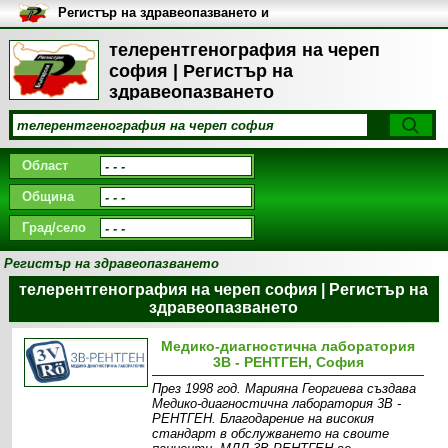
Регистър на здравеопазването и
медицинските заведения в
България
телерентгенография на череп
софия | Регистър на
здравеопазването
Област
Община
Град/село
Регистър на здравеопазването
телерентгенография на череп софия | Регистър на
здравеопазването
Медико-диагностична лаборатория
3В - РЕНТГЕН, София
През 1998 год. Марияна Георгиева създава
Медико-диагностична лаборатория 3В -
РЕНТГЕН. Благодарение на високия
стандарт в обслужването на своите