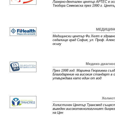
Лазерно-дентален център АРТЕС е осно
Теодора Семковска през 1990 г. Цент
МЕДИЦИНС
Медицински център Фи Хелт е здравно
седалище град София, ул. Проф. Алекс
осигу
Медико-диагнос
През 1998 год. Марияна Георгиева съ
Благодарение на високия стандарт в
утвърждава като един от вод
Холист
Холистичен Център Трансмед съществу
въведен високотехнологичният биорез
на Цен