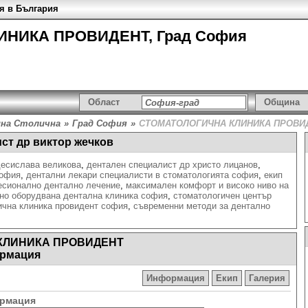
я в България
НИКА ПРОВИДЕНТ, Град София
Област
Община
на Столична
»
Град София
»
СТОМАТОЛОГИЧНА КЛИНИКА ПРОВИ
ст др виктор жечков
десислава великова
,
дентален специалист др христо лицанов
,
софия
,
дентални лекари специалисти в стоматологията софия
,
екип
есионално дентално лечение
,
максимален комфорт и високо ниво на
но оборудвана дентална клиника софия
,
стоматологичен център
ична клиника провидент софия
,
съвременни методи за дентално
КЛИНИКА ПРОВИДЕНТ
рмация
Информация
Екип
Галерия
рмация