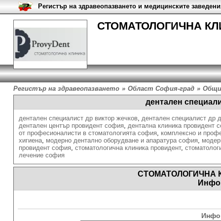
Регистър на здравеопазването и медицинските заведени
СТОМАТОЛОГИЧНА КЛИ
Регистър на здравеопазването
»
Област София-град
»
Общи
дентален специали
дентален специалист др виктор жечков
,
дентален специалист др 
дентален център провидент софия
,
дентална клиника провидент 
от професионалисти в стоматологията софия
,
комплексно и проф
хигиена
,
модерно дентално оборудване и апаратура софия
,
модер
провидент софия
,
стоматологична клиника провидент
,
стоматолог
лечение софия
СТОМАТОЛОГИЧНА 
Инфо
Инфо