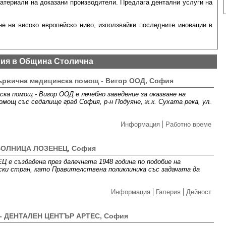
материали на доказани производители. Предлага дентални услуги на
е на високо европейско ниво, използвайки последните иновации в
ния в Община Столична
първична медицинска помощ - Вигор ООД, София
ска помощ - Вигор ООД е лечебно заведение за оказване на
омощ със седалище град София, р-н Подуяне, ж.к. Сухата река, ул.
Информация
Работно време
БОЛНИЦА ЛОЗЕНЕЦ, София
създадена през далечната 1948 година по подобие на
ки стран, като Правителствена поликлиника със задачата да
Информация
Галерия
Дейност
- ДЕНТАЛЕН ЦЕНТЪР АРТЕС, София