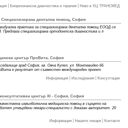
ация
Биорезонансна диагностика и терапия
Ново в ХЦ ТРАНСМЕД
- Специализирана дентална помощ, София
ивидуална практика за специализирана дентална помощ ЕООД се
 23. Предлага специализирана ортодонтска диагностика и л
ински център ПроВита, София
седалище град София, кв. Овча Купел, ул. Монтевидео 66.
оВита e резултат от съвместен международен проект.
Информация
Изследвания
Консултации
 консултативен център XI - София, София
качествена извънболнична медицинска помощ в сърцето на
аботят утвърдени лекари-специалисти с доказан авторитет. 20
Информация
Нашите лекари
Контакти