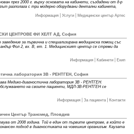
ван през 2000 г. върху основата на кабинети, създадени от д-р
ърът разполага с три модерно оборудвани дентални кабинета,
Информация
Услуги
Медицински център Артес
КИ ЦЕНТРОВЕ ФИ ХЕЛТ АД, София
 заведение за първична и специализирана медицинска помощ със
андър Фол 2, вх. В, ет. 1. Медицинският център се стреми да
Информация
Кабинети
Екип
тична лаборатория 3В - РЕНТГЕН, София
здава Медико-диагностична лаборатория 3В - РЕНТГЕН.
 обслужването на своите пациенти, МДЛ-3В-РЕНТГЕН се
Информация
За пациента
Контакти
ичен Център Трансмед, Пловдив
ва от 2008 година. Той е един от първите центрове, в който е
онансен подход в диагностиката на човешкия организъм. Каузата