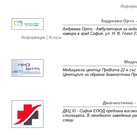
Информ
Андреева Орто 
Андреева Орто - Амбулатория за инд
намира в град София, ул. Н. В. Гогол
Информация
Услуги
Медиц
Медицински център ПроВита 22 е със 
Центърът за образна диагностика Пр
Диагностично -
ДКЦ XI - София ЕООД предлага високо
столицата. В лечебното заведение р
специ