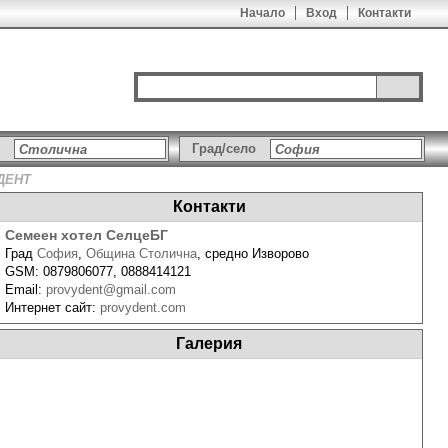
Начало
Вход
Контакти
Град/село
ДЕНТ
Контакти
Семеен хотел СелцеБГ
Град
София
,
Община Столична
,
средно Изворово
GSM:
0879806077, 0888414121
Email:
provydent@gmail.com
Интернет сайт:
provydent.com
Галерия