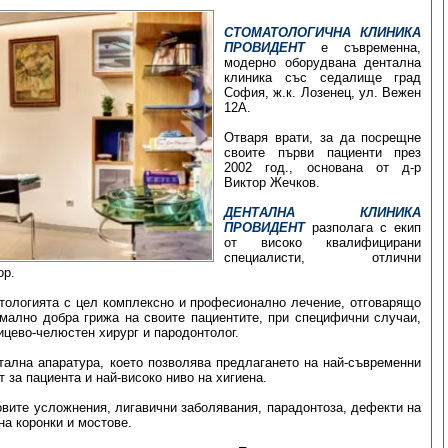
СТОМАТОЛОГИЧНА КЛИНИКА
ПРОВИДЕНТ
е съвременна,
модерно оборудвана дентална
клиника със седалище град
София, ж.к. Лозенец, ул. Вежен
12А.
Отваря врати, за да посрещне
своите първи пациенти през
2002 год., основана от д-р
Виктор Жечков.
ДЕНТАЛНА КЛИНИКА
ПРОВИДЕНТ
разполага с екип
от високо квалифицирани
специалисти, отлични
ор.
атологията с цел комплексно и професионално лечение, отговарящо
мално добра грижа на своите пациентите, при специфични случаи,
ицево-челюстен хирург и пародонтолог.
ална апаратура, което позволява предлагането на най-съвременни
за пациента и най-високо ниво на хигиена.
овите усложнения, лигавични заболявания, парадонтоза, дефекти на
на коронки и мостове.