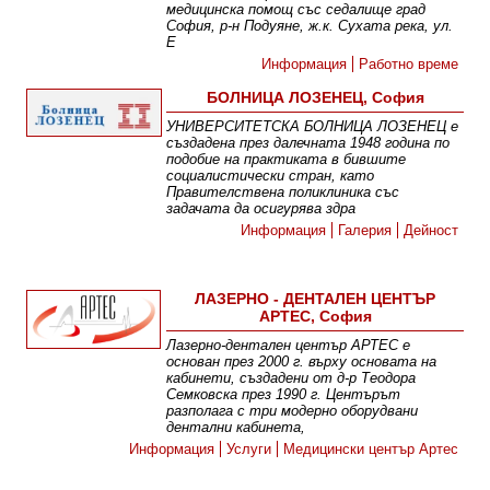
медицинска помощ със седалище град
София, р-н Подуяне, ж.к. Сухата река, ул.
Е
Информация
Работно време
БОЛНИЦА ЛОЗЕНЕЦ, София
УНИВЕРСИТЕТСКА БОЛНИЦА ЛОЗЕНЕЦ е
създадена през далечната 1948 година по
подобие на практиката в бившите
социалистически стран, като
Правителствена поликлиника със
задачата да осигурява здра
Информация
Галерия
Дейност
ЛАЗЕРНО - ДЕНТАЛЕН ЦЕНТЪР
АРТЕС, София
Лазерно-дентален център АРТЕС е
основан през 2000 г. върху основата на
кабинети, създадени от д-р Теодора
Семковска през 1990 г. Центърът
разполага с три модерно оборудвани
дентални кабинета,
Информация
Услуги
Медицински център Артес