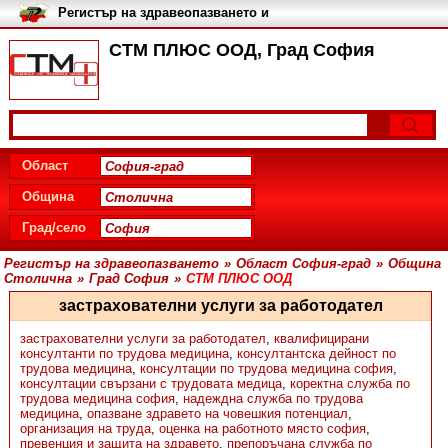
Регистър на здравеопазването и
медицинските заведения в
България
СТМ ПЛЮС ООД, Град София
Област
Община
Град/село
Регистър на здравеопазването
»
Област София-град
»
Община
Столична
»
Град София
»
СТМ ПЛЮС ООД
застрахователни услуги за работодател
застрахователни услуги за работодател
,
квалифицирани
консултанти по трудова медицина
,
консултантска дейност по
трудова медицина
,
консултации по трудова медицина софия
,
консултации свързани с трудовата медица
,
коректна служба по
трудова медицина софия
,
надеждна служба по трудова
медицина
,
опазване здравето на човешкия потенциал
,
организация на труда
,
оценка на работното място софия
,
превенция и защита на здравето
,
препоръчана служба по