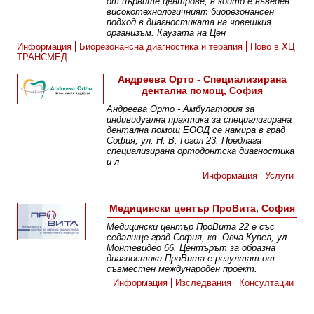
от първите центрове, в който е въведен
високотехнологичният биорезонансен
подход в диагностиката на човешкия
организъм. Каузата на Цен
Информация
Биорезонансна диагностика и терапия
Ново в ХЦ
ТРАНСМЕД
Андреева Орто - Специализирана
дентална помощ, София
Андреева Орто - Амбулатория за
индивидуална практика за специализирана
дентална помощ ЕООД се намира в град
София, ул. Н. В. Гогол 23. Предлага
специализирана ортодонтска диагностика
и л
Информация
Услуги
Медицински център ПроВита, София
Медицински център ПроВита 22 е със
седалище град София, кв. Овча Купел, ул.
Монтевидео 66. Центърът за образна
диагностика ПроВита e резултат от
съвместен международен проект.
Информация
Изследвания
Консултации