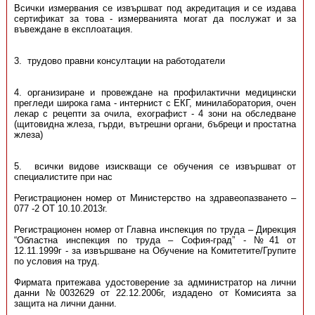
Всички измервания се извършват под акредитация и се издава
сертификат за това - измерванията могат да послужат и за
въвеждане в експлоатация.
3. трудово правни консултации на работодатели
4. организиране и провеждане на профилактични медицински
прегледи широка гама - интернист с ЕКГ, минилаборатория, очен
лекар с рецепти за очила, ехографист - 4 зони на обследване
(щитовидна жлеза, гърди, вътрешни органи, бъбреци и простатна
жлеза)
5. всички видове изискващи се обучения се извършват от
специалистите при нас
Регистрационен номер от Министерство на здравеопазването –
077 -2 ОТ 10.10.2013г.
Регистрационен номер от Главна инспекция по труда – Дирекция
“Областна инспекция по труда – София-град” - №41 от
12.11.1999г - за извършване на Обучение на Комитетите/Групите
по условия на труд.
Фирмата притежава удостоверение за администратор на лични
данни №0032629 от 22.12.2006г, издадено от Комисията за
защита на лични данни.