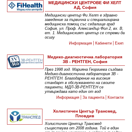
МЕДИЦИНСКИ ЦЕНТРОВЕ ФИ ХЕЛТ
АД, София
Медицински център Фи Хелт е здравно
заведение за първична и специализирана
медицинска помощ със седалище град
София, ул. Проф. Александър Фол 2, вх. В,
ет. 1. Медицинският център се стреми да
осигу
Информация
Кабинети
Екип
Медико-диагностична лаборатория
3В - РЕНТГЕН, София
През 1998 год. Марияна Георгиева създава
Медико-диагностична лаборатория 3В -
РЕНТГЕН. Благодарение на високия
стандарт в обслужването на своите
пациенти, МДЛ-3В-РЕНТГЕН се
утвърждава като един от вод
Информация
За пациента
Контакти
Холистичен Център Трансмед,
Пловдив
Холистичен Център Трансмед
съществува от 2008 година. Той е един