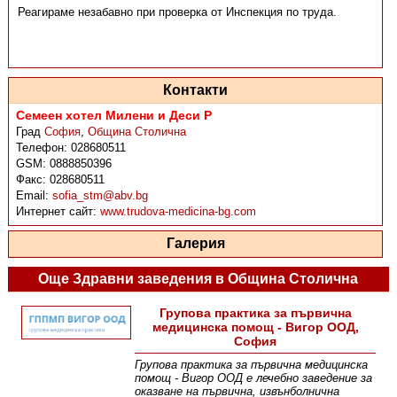
Реагираме незабавно при проверка от Инспекция по труда.
Контакти
Семеен хотел Милени и Деси Р
Град
София
,
Община Столична
Телефон:
028680511
GSM:
0888850396
Факс:
028680511
Email:
sofia_stm@abv.bg
Интернет сайт:
www.trudova-medicina-bg.com
Галерия
Още Здравни заведения в Община Столична
Групова практика за първична
медицинска помощ - Вигор ООД,
София
Групова практика за първична медицинска
помощ - Вигор ООД е лечебно заведение за
оказване на първична, извънболнична