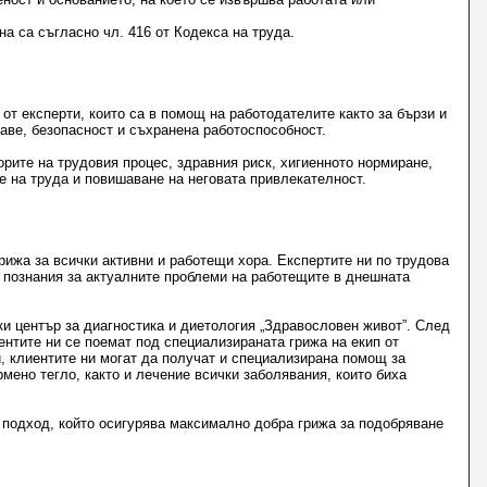
на са съгласно чл. 416 от Кодекса на труда.
т експерти, които са в помощ на работодателите както за бързи и
раве, безопасност и съхранена работоспособност.
рите на трудовия процес, здравния риск, хигиенното нормиране,
е на труда и повишаване на неговата привлекателност.
ижа за всички активни и работещи хора. Експертите ни по трудова
с познания за актуалните проблеми на работещите в днешната
и център за диагностика и диетология „Здравословен живот”. След
ентите ни се поемат под специализираната грижа на екип от
, клиентите ни могат да получат и специализирана помощ за
мено тегло, както и лечение всички заболявания, които биха
 подход, който осигурява максимално добра грижа за подобряване