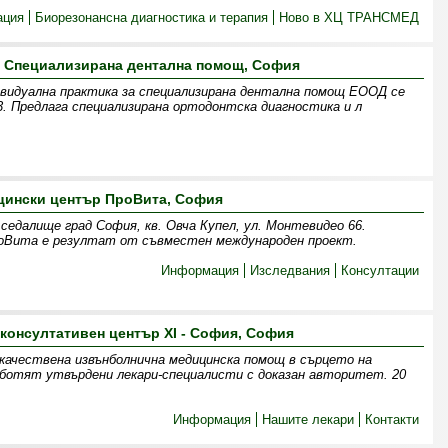
ация
Биорезонансна диагностика и терапия
Ново в ХЦ ТРАНСМЕД
- Специализирана дентална помощ, София
ивидуална практика за специализирана дентална помощ ЕООД се
 23. Предлага специализирана ортодонтска диагностика и л
ински център ПроВита, София
седалище град София, кв. Овча Купел, ул. Монтевидео 66.
оВита e резултат от съвместен международен проект.
Информация
Изследвания
Консултации
 консултативен център XI - София, София
качествена извънболнична медицинска помощ в сърцето на
аботят утвърдени лекари-специалисти с доказан авторитет. 20
Информация
Нашите лекари
Контакти