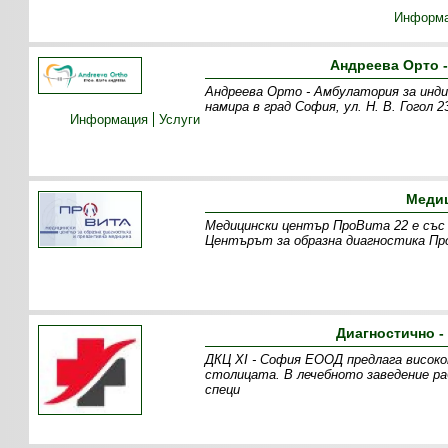
Информ
Андреева Орто 
Андреева Орто - Амбулатория за инд
намира в град София, ул. Н. В. Гогол
Информация
Услуги
Медиц
Медицински център ПроВита 22 е със 
Центърът за образна диагностика Пр
Диагностично -
ДКЦ XI - София ЕООД предлага високо
столицата. В лечебното заведение р
специ