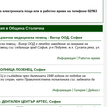
о електронната поща или в работно време на телефони 02/963
ния в Община Столична
първична медицинска помощ - Вигор ООД, София
ска помощ - Вигор ООД е лечебно заведение за оказване на
омощ със седалище град София, р-н Подуяне, ж.к. Сухата река, ул.
Информация
Работно време
БОЛНИЦА ЛОЗЕНЕЦ, София
създадена през далечната 1948 година по подобие на
ки стран, като Правителствена поликлиника със задачата да
Информация
Галерия
Дейност
- ДЕНТАЛЕН ЦЕНТЪР АРТЕС, София