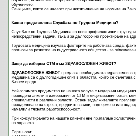
обучението.
Санкциите, които се налагат при неизпълнение на нормите на Зако
Какво представлява Службата по Трудова Медицина?
Службите по Трудова Медицина са нови профилактични структури о
непосредствени задачи, така и за дългосрочно проектиране на зд
Трудовата медицина изучава факторите на работната среда, факто
прогнози за развитие на индустриалното общество - за облекчаван
Защо да изберем СТМ към ЗДРАВОСЛОВЕН ЖИВОТ?
ЗДРАВОЛОСВЕН ЖИВОТ
предлага необходимата здравословна гр
медицина са с дългогодишен опит в областта, който се съчетава 
бизнес среда.
Най-голямото предимство на нашата услуга е модерния медицинск
проведени анкети и измервания от СТМ и лицензирания орган, кли
специалисти в различни области. Освен задължителните прегледи
преодоляване на стреса, вредните навици, наднормено или поднор
намалили тяхната работоспособност.
При консултирането на нашите клиенти ние прилагаме холистичен
на здравето.
Партньори: