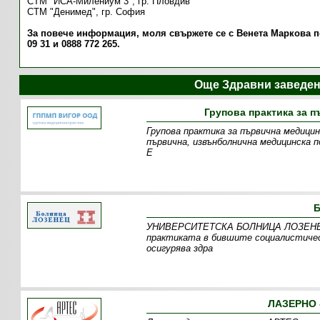
СТМ "ИСА-Милениум 3", гр. Пловдив
СТМ "Денимед", гр. София
За повече информация, моля свържете се с Венета Маркова п
09 31 и 0888 772 265.
Още Здравни заведе
Групова практика за 
Групова практика за първична медицин
първична, извънболнична медицинска п
Е
УНИВЕРСИТЕТСКА БОЛНИЦА ЛОЗЕНЕЦ е 
практиката в бившите социалистичес
осигурява здра
ЛАЗЕРНО 