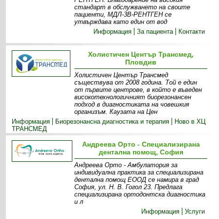
стандарт в обслужването на своите
пациенти, МДЛ-3В-РЕНТГЕН се
утвърждава като един от вод
Информация
За пациента
Контакти
Холистичен Център Трансмед,
Пловдив
Холистичен Център Трансмед
съществува от 2008 година. Той е един
от първите центрове, в който е въведен
високотехнологичният биорезонансен
подход в диагностиката на човешкия
организъм. Каузата на Цен
Информация
Биорезонансна диагностика и терапия
Ново в ХЦ
ТРАНСМЕД
Андреева Орто - Специализирана
дентална помощ, София
Андреева Орто - Амбулатория за
индивидуална практика за специализирана
дентална помощ ЕООД се намира в град
София, ул. Н. В. Гогол 23. Предлага
специализирана ортодонтска диагностика
и л
Информация
Услуги