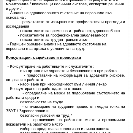
мониторинга / включващи болнични листове, експертни решения
и други /
Анализ на здравословното състояние на персонала въз
основа на :
- резултатите от извършените профилактични прегледи и
изследвания
- показателите за временна и трайна нетрудоспособност
- показателите за професионална заболеваемост
- показателите за трудов травматизъм
Годишен обобщен анализ на здравното състояние на
персонала във връзка с условията на труд.
Консултации, съдействие и препоръки
Консултиране на работниците и служителите :
- във връзка със здравето и безопасността при работа
- предоставяне на информация за здравните рискове,
свързани с работата
- насочване при необходимост към личния лекар
Консултиране на работодателя относно :
- определяне на мерки за подобряване състоянието на
работната среда и
безопасността на труда
- оптимизиране на трудовия процес от гледна точка на
ЗБУТ / Здравословни и
безопасни условия на труд /
- организация на работното място и ергономични
показатели на работното място
- избор на средства за колективна и лична защита