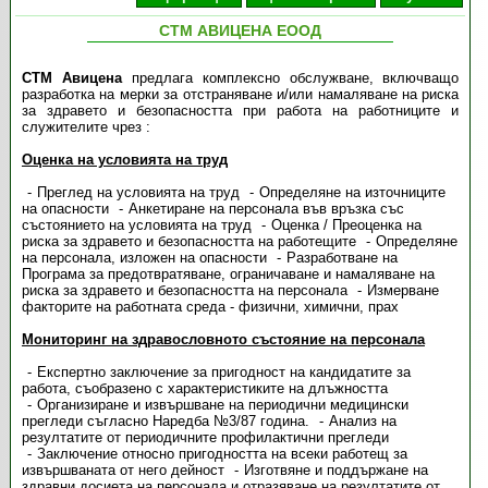
СТМ АВИЦЕНА ЕООД
СТМ Авицена
предлага комплексно обслужване, включващо
разработка на мерки за отстраняване и/или намаляване на риска
за здравето и безопасността при работа на работниците и
служителите чрез :
Оценка на условията на труд
Преглед на условията на труд
Определяне на източниците
на опасности
Анкетиране на персонала във връзка със
състоянието на условията на труд
Оценка / Преоценка на
риска за здравето и безопасността на работещите
Определяне
на персонала, изложен на опасности
Разработване на
Програма за предотвратяване, ограничаване и намаляване на
риска за здравето и безопасността на персонала
Измерване
факторите на работната среда - физични, химични, прах
Мониторинг на здравословното състояние на персонала
Експертно заключение за пригодност на кандидатите за
работа, съобразено с характеристиките на длъжността
Организиране и извършване на периодични медицински
прегледи съгласно Наредба №3/87 година.
Анализ на
резултатите от периодичните профилактични прегледи
Заключение относно пригодността на всеки работещ за
извършваната от него дейност
Изготвяне и поддържане на
здравни досиета на персонала и отразяване на резултатите от