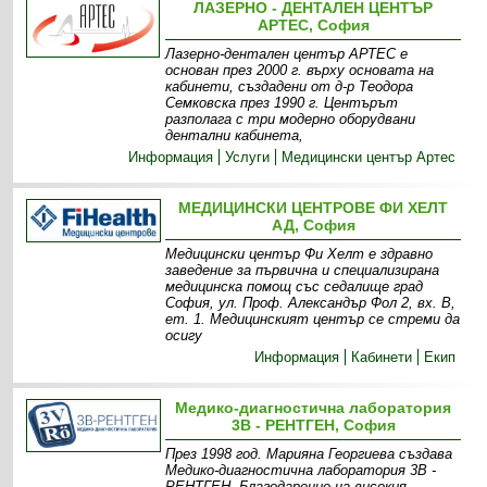
ЛАЗЕРНО - ДЕНТАЛЕН ЦЕНТЪР
АРТЕС, София
Лазерно-дентален център АРТЕС е
основан през 2000 г. върху основата на
кабинети, създадени от д-р Теодора
Семковска през 1990 г. Центърът
разполага с три модерно оборудвани
дентални кабинета,
Информация
Услуги
Медицински център Артес
МЕДИЦИНСКИ ЦЕНТРОВЕ ФИ ХЕЛТ
АД, София
Медицински център Фи Хелт е здравно
заведение за първична и специализирана
медицинска помощ със седалище град
София, ул. Проф. Александър Фол 2, вх. В,
ет. 1. Медицинският център се стреми да
осигу
Информация
Кабинети
Екип
Медико-диагностична лаборатория
3В - РЕНТГЕН, София
През 1998 год. Марияна Георгиева създава
Медико-диагностична лаборатория 3В -
РЕНТГЕН. Благодарение на високия