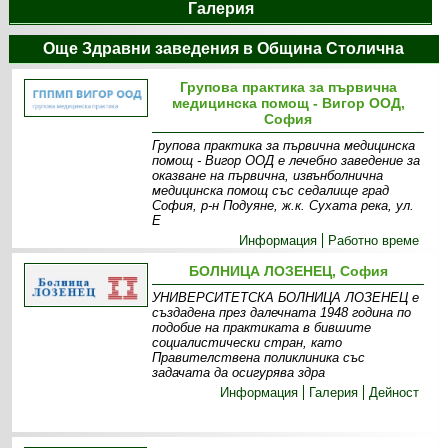
Галерия
Още Здравни заведения в Община Столична
Групова практика за първична
медицинска помощ - Вигор ООД,
София
Групова практика за първична медицинска
помощ - Вигор ООД е лечебно заведение за
оказване на първична, извънболнична
медицинска помощ със седалище град
София, р-н Подуяне, ж.к. Сухата река, ул.
Е
Информация
Работно време
БОЛНИЦА ЛОЗЕНЕЦ, София
УНИВЕРСИТЕТСКА БОЛНИЦА ЛОЗЕНЕЦ е
създадена през далечната 1948 година по
подобие на практиката в бившите
социалистически стран, като
Правителствена поликлиника със
задачата да осигурява здра
Информация
Галерия
Дейност