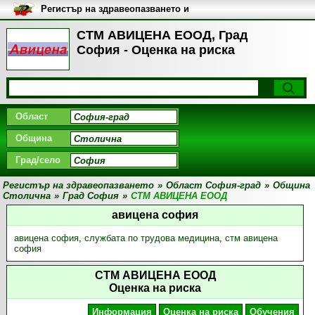
Регистър на здравеопазването и
медицинските заведения в
България
СТМ АВИЦЕНА ЕООД, Град
София - Оценка на риска
Област
Община
Град/село
Регистър на здравеопазването
»
Област София-град
»
Община
Столична
»
Град София
»
СТМ АВИЦЕНА ЕООД
авицена софия
авицена софия
,
службата по трудова медицина
,
стм авицена
софия
СТМ АВИЦЕНА ЕООД
Оценка на риска
Информация
Оценка на риска
Обучения