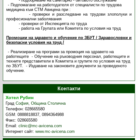
- подобряване на санитарно - битовото обслужване
Подпомагане на работодателя от специалисти по трудова
медицина към СТМ Авицена при :
- проверки и разследване на трудови злополуки и
професионални заболявания
- проверки от Инспекцията по труда
- работа на Групата или Комитета по условия на труд
Промоции на здравето и обучение по ЗБУТ / Здравословни и
безопасни условия на труд /
Реализиране на програми за промоция на здравето на
работещите
Обучение на ръководния персонал, работещите и
техните представители в Комитета и групите по условия на труд
по ЗБУТ.
Издаване на законовите документи за проведеното
обучение.
Контакти
Хотел Рубин
Град
София
,
Община Столична
Телефон:
028665580
GSM:
0888818837, 0894364988
Факс:
028665580
Email:
clinic@mc-avicena.com
Интернет сайт:
www.mc-avicena.com