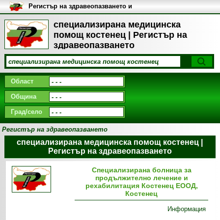
Регистър на здравеопазването и
медицинските заведения в
България
специализирана медицинска
помощ костенец | Регистър на
здравеопазването
Област
Община
Град/село
Регистър на здравеопазването
специализирана медицинска помощ костенец |
Регистър на здравеопазването
Специализирана болница за
продължително лечение и
рехабилитация Костенец ЕООД,
Костенец
Информация