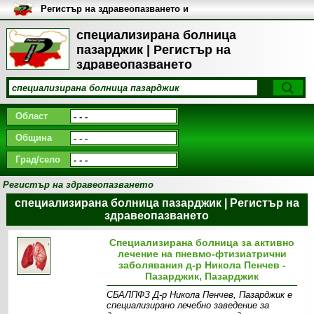
Регистър на здравеопазването и
медицинските заведения в
България
специализирана болница
пазарджик | Регистър на
здравеопазването
Област
Община
Град/село
Регистър на здравеопазването
специализирана болница пазарджик | Регистър на
здравеопазването
Специализирана болница за активно
лечение на пневмо-фтизиатрични
заболявания д-р Никола Пенчев -
Пазарджик, Пазарджик
СБАЛПФЗ Д-р Никола Пенчев, Пазарджик е
специализирано лечебно заведение за