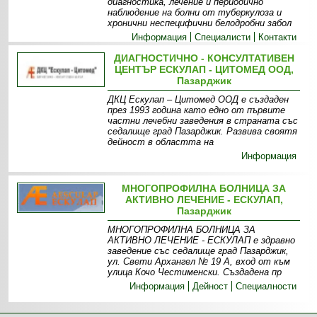
диагностика, лечение и периодично
наблюдение на болни от туберкулоза и
хронични неспецифични белодробни забол
Информация
Специалисти
Контакти
ДИАГНОСТИЧНО - КОНСУЛТАТИВЕН
ЦЕНТЪР ЕСКУЛАП - ЦИТОМЕД ООД,
Пазарджик
ДКЦ Ескулап – Цитомед ООД е създаден
през 1993 година като едно от първите
частни лечебни заведения в страната със
седалище град Пазарджик. Развива своятя
дейност в областта на
Информация
МНОГОПРОФИЛНА БОЛНИЦА ЗА
АКТИВНО ЛЕЧЕНИЕ - ЕСКУЛАП,
Пазарджик
МНОГОПРОФИЛНА БОЛНИЦА ЗА
АКТИВНО ЛЕЧЕНИЕ - ЕСКУЛАП е здравно
заведение със седалище град Пазарджик,
ул. Свети Архангел № 19 А, вход от към
улица Кочо Честименски. Създадена пр
Информация
Дейност
Специалности