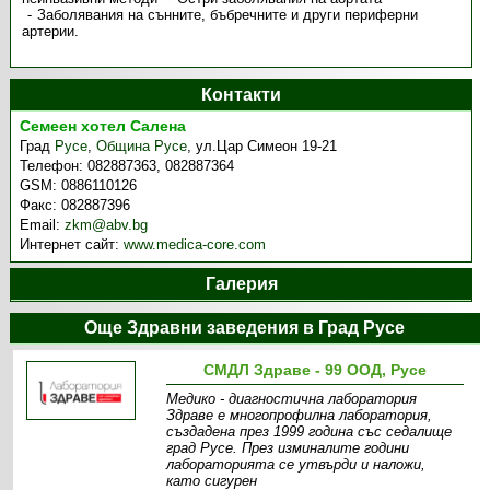
Заболявания на сънните, бъбречните и други периферни
артерии.
Контакти
Семеен хотел Салена
Град
Русе
,
Община Русе
,
ул.Цар Симеон 19-21
Телефон:
082887363, 082887364
GSM:
0886110126
Факс:
082887396
Email:
zkm@abv.bg
Интернет сайт:
www.medica-core.com
Галерия
Още Здравни заведения в Град Русе
СМДЛ Здраве - 99 ООД, Русе
Медико - диагностична лаборатория
Здраве е многопрофилна лаборатория,
създадена през 1999 година със седалище
град Русе. През изминалите години
лабораторията се утвърди и наложи,
като сигурен