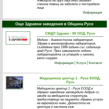
помощта на друг персонал оказват
спешна помощ на заболели и пострадали
лица
Информация
Още Здравни заведения в Община Русе
СМДЛ Здраве - 99 ООД, Русе
Медико - диагностична лаборатория
Здраве е многопрофилна лаборатория,
създадена през 1999 година със седалище
град Русе. През изминалите години
лабораторията се утвърди и наложи,
като сигурен
Информация
Услуги
Контакти
Медицински център 1 - Русе ЕООД,
Русе
Медицински център 1 - Русе ЕООД е
здравно заведение затвърдило добрия си
имидж на медицинска структура,
предоставящо на пациенти здравни услуги
на европейско ниво. Дейността на
центъра е насочена към