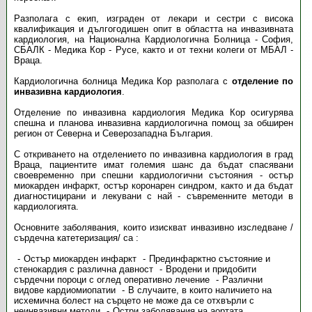
Разполага с екип, изграден от лекари и сестри с висока
квалификация и дългогодишен опит в областта на инвазивната
кардиология, на Национална Кардиологична Болница - София,
СБАЛК - Медика Кор - Русе, както и от техни колеги от МБАЛ -
Враца.
Кардиологична болница Медика Кор разполага с
отделение по
инвазивна кардиология
.
Отделение по инвазивна кардиология Медика Кор осигурява
спешна и планова инвазивна кардиологична помощ за обширен
регион от Северна и Северозападна България.
С откриването на отделението по инвазивна кардиология в град
Враца, пациентите имат големия шанс да бъдат спасявани
своевременно при спешни кардиологични състояния - остър
миокарден инфаркт, остър коронарен синдром, както и да бъдат
диагностицирани и лекувани с най - съвременните методи в
кардиологията.
Основните заболявания, които изискват инвазивно изследване /
сърдечна катетеризация/ са :
Остър миокарден инфаркт
Прединфарктно състояние и
стенокардия с различна давност
Вродени и придобити
сърдечни пороци с оглед оперативно лечение
Различни
видове кардиомиопатии
В случаите, в които наличието на
исхемична болест на сърцето не може да се отхвърли с
неинвазивни методи
Остри заболявания на аортата