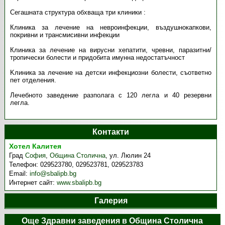
Сегашната структура обхваща три клиники :
Клиника за лечение на невроинфекции, въздушнокапкови,
покривни и трансмисивни инфекции
Клиника за лечение на вирусни хепатити, чревни, паразитни/
тропически болести и придобита имунна недостатъчност
Kлиника за лечение на детски инфекциозни болести, съответно
пет отделения.
Лечебното заведение разполага с 120 легла и 40 резервни
легла.
Контакти
Хотел Калитея
Град
София
,
Община Столична
,
ул. Люлин 24
Телефон:
029523780, 029523781, 029523783
Email:
info@sbalipb.bg
Интернет сайт:
www.sbalipb.bg
Галерия
Още Здравни заведения в Община Столична