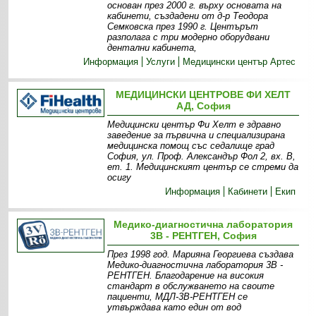
основан през 2000 г. върху основата на
кабинети, създадени от д-р Теодора
Семковска през 1990 г. Центърът
разполага с три модерно оборудвани
дентални кабинета,
Информация
Услуги
Медицински център Артес
МЕДИЦИНСКИ ЦЕНТРОВЕ ФИ ХЕЛТ
АД, София
Медицински център Фи Хелт е здравно
заведение за първична и специализирана
медицинска помощ със седалище град
София, ул. Проф. Александър Фол 2, вх. В,
ет. 1. Медицинският център се стреми да
осигу
Информация
Кабинети
Екип
Медико-диагностична лаборатория
3В - РЕНТГЕН, София
През 1998 год. Марияна Георгиева създава
Медико-диагностична лаборатория 3В -
РЕНТГЕН. Благодарение на високия
стандарт в обслужването на своите
пациенти, МДЛ-3В-РЕНТГЕН се
утвърждава като един от вод