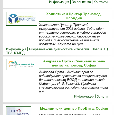
Информация
За пациента
Контакти
Холистичен Център Трансмед,
Пловдив
Холистичен Център Трансмед
съществува от 2008 година. Той е един
от първите центрове, в който е въведен
високотехнологичният биорезонансен
подход в диагностиката на човешкия
организъм. Каузата на Цен
Информация
Биорезонансна диагностика и терапия
Ново в ХЦ
ТРАНСМЕД
Андреева Орто - Специализирана
дентална помощ, София
Андреева Орто - Амбулатория за
индивидуална практика за специализирана
дентална помощ ЕООД се намира в град
София, ул. Н. В. Гогол 23. Предлага
специализирана ортодонтска диагностика
и л
Информация
Услуги
Медицински център ПроВита, София