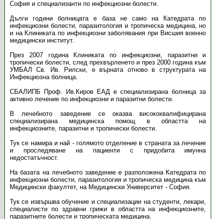
София и специализанти по инфекциозни болести.
Дълги години болницата е база не само на Катедрата по
инфекциозни болести, паразитология и тропическа медицина, но
и на Клиниката по инфекциозни заболявания при Висшия военно
медицински институт.
През 2007 година Клиниката по инфекциозни, паразитни и
тропически болести, след прехвърленето и през 2000 година към
УМБАЛ Св. Ив. Рилски, е върната отново в структурата на
Инфекциозна болница.
СБАЛИПБ Проф. Ив.Киров ЕАД е специализирана болница за
активно лечение по инфекциозни и паразитни болести.
В лечебното заведение се оказва висококвалифицирана
специализирана медицинска помощ в областта на
инфекциозните, паразитни и тропически болести.
Тук се намира и най - голямото отделение в страната за лечение
и проследяване на пациенти с придобита имунна
недостатъчност.
На базата на лечебното заведение е разположена Катедрата по
инфекциозни болести, паразитология и тропическа медицина към
Медицински факултет, на Медицински Университет - София.
Тук се извършва обучение и специализации на студенти, лекари,
специалисти по здравни грижи в областта на инфекциозните,
паразитните болести и тропическата медицина.