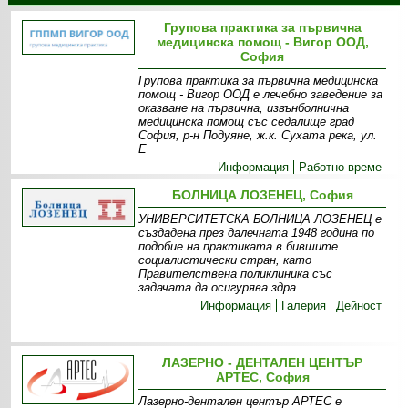
Групова практика за първична
медицинска помощ - Вигор ООД,
София
Групова практика за първична медицинска
помощ - Вигор ООД е лечебно заведение за
оказване на първична, извънболнична
медицинска помощ със седалище град
София, р-н Подуяне, ж.к. Сухата река, ул.
Е
Информация
Работно време
БОЛНИЦА ЛОЗЕНЕЦ, София
УНИВЕРСИТЕТСКА БОЛНИЦА ЛОЗЕНЕЦ е
създадена през далечната 1948 година по
подобие на практиката в бившите
социалистически стран, като
Правителствена поликлиника със
задачата да осигурява здра
Информация
Галерия
Дейност
ЛАЗЕРНО - ДЕНТАЛЕН ЦЕНТЪР
АРТЕС, София
Лазерно-дентален център АРТЕС е