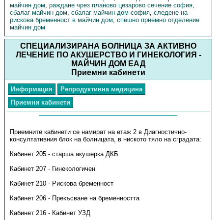
майчин дом
,
раждане чрез планово цезарово сечение софия
,
сбалаг майчин дом
,
сбалаг майчин дом софия
,
следене на
рискова бременност в майчин дом
,
спешно приемно отделение
майчин дом
СПЕЦИАЛИЗИРАНА БОЛНИЦА ЗА АКТИВНО
ЛЕЧЕНИЕ ПО АКУШЕРСТВО И ГИНЕКОЛОГИЯ -
МАЙЧИН ДОМ ЕАД
Приемни кабинети
Информация
Репродуктивна медицина
Приемни кабинети
Приемните кабинети се намират на етаж 2 в Диагностично-
консултативния блок на болницата, в ниското тяло на сградата:
Кабинет 205 - старша акушерка ДКБ
Кабинет 207 - Гинекологичен
Кабинет 210 - Рискова бременност
Кабинет 206 - Прекъсване на бременността
Кабинет 216 - Кабинет УЗД