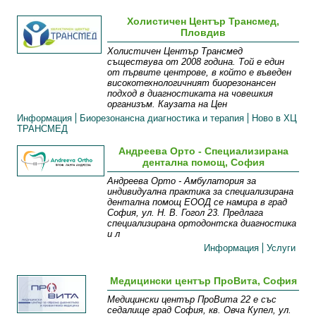
Холистичен Център Трансмед,
Пловдив
Холистичен Център Трансмед
съществува от 2008 година. Той е един
от първите центрове, в който е въведен
високотехнологичният биорезонансен
подход в диагностиката на човешкия
организъм. Каузата на Цен
Информация
Биорезонансна диагностика и терапия
Ново в ХЦ
ТРАНСМЕД
Андреева Орто - Специализирана
дентална помощ, София
Андреева Орто - Амбулатория за
индивидуална практика за специализирана
дентална помощ ЕООД се намира в град
София, ул. Н. В. Гогол 23. Предлага
специализирана ортодонтска диагностика
и л
Информация
Услуги
Медицински център ПроВита, София
Медицински център ПроВита 22 е със
седалище град София, кв. Овча Купел, ул.