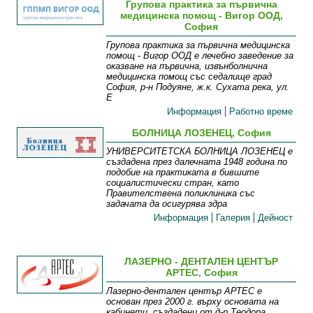
Групова практика за първична
медицинска помощ - Вигор ООД,
София
Групова практика за първична медицинска
помощ - Вигор ООД е лечебно заведение за
оказване на първична, извънболнична
медицинска помощ със седалище град
София, р-н Подуяне, ж.к. Сухата река, ул.
Е
Информация
Работно време
БОЛНИЦА ЛОЗЕНЕЦ, София
УНИВЕРСИТЕТСКА БОЛНИЦА ЛОЗЕНЕЦ е
създадена през далечната 1948 година по
подобие на практиката в бившите
социалистически стран, като
Правителствена поликлиника със
задачата да осигурява здра
Информация
Галерия
Дейност
ЛАЗЕРНО - ДЕНТАЛЕН ЦЕНТЪР
АРТЕС, София
Лазерно-дентален център АРТЕС е
основан през 2000 г. върху основата на
кабинети, създадени от д-р Теодора