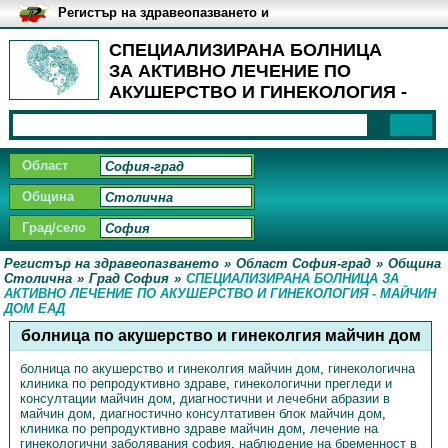
Регистър на здравеопазването и
медицинските заведения в
България
СПЕЦИАЛИЗИРАНА БОЛНИЦА
ЗА АКТИВНО ЛЕЧЕНИЕ ПО
АКУШЕРСТВО И ГИНЕКОЛОГИЯ -
МАЙЧИН ДОМ ЕАД, Град София -
Приемни кабинети
Област
Община
Град/село
Регистър на здравеопазването
»
Област София-град
»
Община
Столична
»
Град София
»
СПЕЦИАЛИЗИРАНА БОЛНИЦА ЗА
АКТИВНО ЛЕЧЕНИЕ ПО АКУШЕРСТВО И ГИНЕКОЛОГИЯ - МАЙЧИН
ДОМ ЕАД
болница по акушерство и гинеколгия майчин дом
болница по акушерство и гинеколгия майчин дом
,
гинекологична
клиника по репродуктивно здраве
,
гинекологични прегледи и
консултации майчин дом
,
диагностични и лечебни абразии в
майчин дом
,
диагностично консултативен блок майчин дом
,
клиника по репродуктивно здраве майчин дом
,
лечение на
гинекологични заболявания софия
,
наблюдение на бременност в