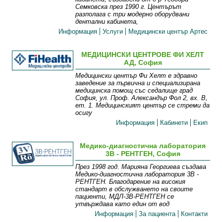
Семковска през 1990 г. Центърът
разполага с три модерно оборудвани
дентални кабинета,
Информация
Услуги
Медицински център Артес
МЕДИЦИНСКИ ЦЕНТРОВЕ ФИ ХЕЛТ
АД, София
Медицински център Фи Хелт е здравно
заведение за първична и специализирана
медицинска помощ със седалище град
София, ул. Проф. Александър Фол 2, вх. В,
ет. 1. Медицинският център се стреми да
осигу
Информация
Кабинети
Екип
Медико-диагностична лаборатория
3В - РЕНТГЕН, София
През 1998 год. Марияна Георгиева създава
Медико-диагностична лаборатория 3В -
РЕНТГЕН. Благодарение на високия
стандарт в обслужването на своите
пациенти, МДЛ-3В-РЕНТГЕН се
утвърждава като един от вод
Информация
За пациента
Контакти