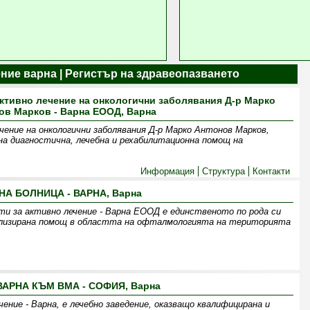
ние варна | Регистър на здравеопазването
ктивно лечение на онкологични заболявания Д-р Марко
ов Марков - Варна ЕООД, Варна
чение на онкологични заболявания Д-р Марко Антонов Марков,
на диагностична, лечебна и рехабилитационна помощ на
Информация
Структура
Контакти
НА БОЛНИЦА - ВАРНА, Варна
сти за активно лечение - Варна ЕООД е единственото по рода си
иализирана помощ в областта на офталмологията на територията
ВАРНА КЪМ ВМА - СОФИЯ, Варна
ение - Варна, е лечебно заведение, оказващо квалифицирана и