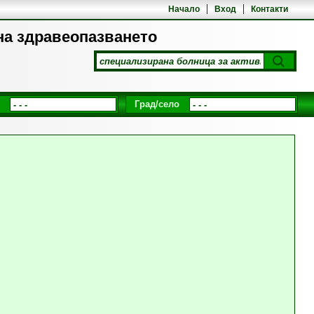
Начало
Вход
Контакти
на здравеопазването
Град/село