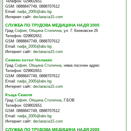
Телефон:
029802651
GSM:
0888847749, 0888707612
Email:
nadja_2005@abv.bg
Интернет сайт:
declaracia15.com
СЛУЖБА ПО ТРУДОВА МЕДИЦИНА НАДЯ 2005
Град
София
,
Община Столична
,
ул. Г. Бенковски 25
Телефон:
029802651
GSM:
0888847749, 0888707612
Email:
nadja_2005@abv.bg
Интернет сайт:
declaracia15.com
Семеен хотел Чолакис
Град
София
,
Община Столична
,
няма посочен адрес
Телефон:
029802651
GSM:
0888847749, 0888707612
Email:
nadja_2005@abv.bg
Интернет сайт:
declaracia15.com
Къща Скакля
Град
София
,
Община Столична
,
Г.БОВ
Телефон:
029802651
GSM:
0888847749, 0888707612
Email:
nadja_2005@abv.bg
Интернет сайт:
declaracia15.com
СЛУЖБА ПО ТРУДОВА МЕДИЦИНА НАДЯ 2005