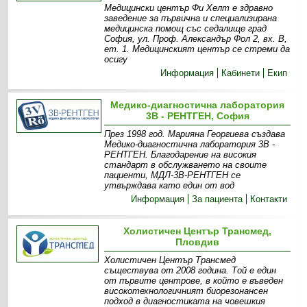
Медицински център Фи Хелт е здравно
заведение за първична и специализирана
медицинска помощ със седалище град
София, ул. Проф. Александър Фол 2, вх. В,
ет. 1. Медицинският център се стреми да
осигу
Информация
Кабинети
Екип
Медико-диагностична лаборатория
3В - РЕНТГЕН, София
През 1998 год. Марияна Георгиева създава
Медико-диагностична лаборатория 3В -
РЕНТГЕН. Благодарение на високия
стандарт в обслужването на своите
пациенти, МДЛ-3В-РЕНТГЕН се
утвърждава като един от вод
Информация
За пациента
Контакти
Холистичен Център Трансмед,
Пловдив
Холистичен Център Трансмед
съществува от 2008 година. Той е един
от първите центрове, в който е въведен
високотехнологичният биорезонансен
подход в диагностиката на човешкия