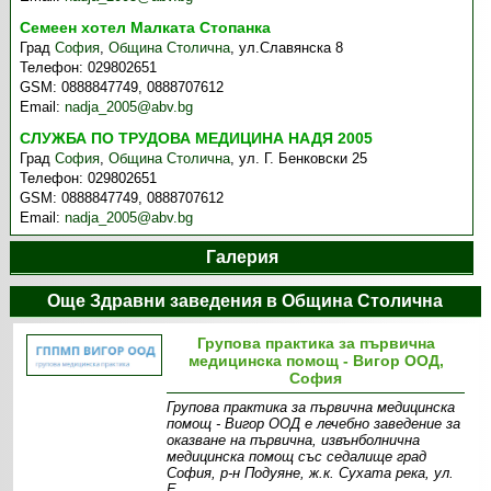
Семеен хотел Малката Стопанка
Град
София
,
Община Столична
,
ул.Славянска 8
Телефон:
029802651
GSM:
0888847749, 0888707612
Email:
nadja_2005@abv.bg
СЛУЖБА ПО ТРУДОВА МЕДИЦИНА НАДЯ 2005
Град
София
,
Община Столична
,
ул. Г. Бенковски 25
Телефон:
029802651
GSM:
0888847749, 0888707612
Email:
nadja_2005@abv.bg
Галерия
Още Здравни заведения в Община Столична
Групова практика за първична
медицинска помощ - Вигор ООД,
София
Групова практика за първична медицинска
помощ - Вигор ООД е лечебно заведение за
оказване на първична, извънболнична
медицинска помощ със седалище град
София, р-н Подуяне, ж.к. Сухата река, ул.
Е