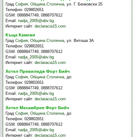
Град
София
,
Община Столична
,
ул. Г. Бенковски 25
Телефон:
029802651
GSM:
0888847749, 0888707612
Email:
nadja_2005@abv.bg
Интернет сайт:
declaracia15.com
Къща Камови
Град
София
,
Община Столична
,
ул. Витоша 3А
Телефон:
029802651
GSM:
0888847749, 0888707612
Email:
nadja_2005@abv.bg
Интернет сайт:
declaracia15.com
Хотел Привилидж Форт Бийч
Град
София
,
Община Столична
,
до
Телефон:
029802651
GSM:
0888847749, 0888707612
Email:
nadja_2005@abv.bg
Интернет сайт:
declaracia15.com
Хотел Месамбрия Форт Бийч
Град
София
,
Община Столична
,
до
Телефон:
029802651
GSM:
0888847749, 0888707612
Email:
nadja_2005@abv.bg
Интернет сайт:
declaracia15.com