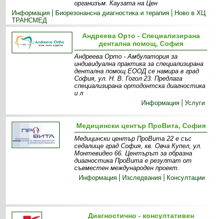
организъм. Каузата на Цен
Информация
Биорезонансна диагностика и терапия
Ново в ХЦ
ТРАНСМЕД
Андреева Орто - Специализирана
дентална помощ, София
Андреева Орто - Амбулатория за
индивидуална практика за специализирана
дентална помощ ЕООД се намира в град
София, ул. Н. В. Гогол 23. Предлага
специализирана ортодонтска диагностика
и л
Информация
Услуги
Медицински център ПроВита, София
Медицински център ПроВита 22 е със
седалище град София, кв. Овча Купел, ул.
Монтевидео 66. Центърът за образна
диагностика ПроВита e резултат от
съвместен международен проект.
Информация
Изследвания
Консултации
Диагностично - консултативен