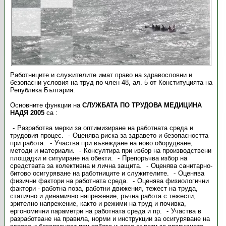
Работниците и служителите имат право на здравословни и
безопасни условия на труд по член 48, ал. 5 от Конституцията на
Република България.
Основните функции на
СЛУЖБАТА ПО ТРУДОВА МЕДИЦИНА
НАДЯ 2005
са :
Разработва мерки за оптимизиране на работната среда и
трудовия процес.
Оценява риска за здравето и безопасността
при работа.
Участва при въвеждане на ново оборудване,
методи и материали.
Консултира при избор на производствени
площадки и ситуиране на обекти.
Препоръчва избор на
средствата за колективна и лична защита.
Оценява санитарно-
битово осигуряване на работниците и служителите.
Оценява
физични фактори на работната среда.
Оценява физиологични
фактори - работна поза, работни движения, тежест на труда,
статично и динамично напрежение, ръчна работа с тежести,
зрително напрежение, както и режими на труд и почивка,
ергономични параметри на работната среда и пр.
Участва в
разработване на правила, норми и инструкции за осигуряване на