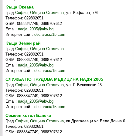
Къща Океана
Град
София
,
Община Столична
,
ул. Кефалов, 7М
Телефон:
029802651
GSM:
0888847749, 0888707612
Email:
nadja_2005@abv.bg
Интернет сайт:
declaracia15.com
Къща Земен рай
Град
София
,
Община Столична
Телефон:
029802651
GSM:
0888847749, 0888707612
Email:
nadja_2005@abv.bg
Интернет сайт:
declaracia15.com
СЛУЖБА ПО ТРУДОВА МЕДИЦИНА НАДЯ 2005
Град
София
,
Община Столична
,
ул. Г. Бенковски 25
Телефон:
029802651
GSM:
0888847749, 0888707612
Email:
nadja_2005@abv.bg
Интернет сайт:
declaracia15.com
Семеен хотел Банско
Град
София
,
Община Столична
,
кв.Драгалевци ул.Бела Донна 6
Телефон:
029802651
GSM:
0888847749, 0888707612