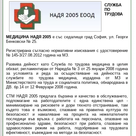
СЛУЖБА
ПО
ТРУДОВА
МЕДИЦИНА НАДЯ 2005
е със седалище град София, ул. Георги
Бенковски № 25.
Регистрирана съгласно нормативни изисквания с удостоверение
№ 145-3/27.08.2012 година на МЗ.
Развива дейност като Служба по трудова медицина в целия
обхват, регламентиран от Наредба № 3 от 25 януари 2008 година
за условията и реда за осъществяване на дейността на
службите по трудова медицина, издадена от МЗ и
Министерството на труда и социалната политика, обнародвана в
ДВ. бр.14 от 12 Февруари 2008 година.
СТМ НАДЯ 2005 предлага бързина и качество в обслужването,
подпомагане на работодателите с една единствена цел -
минимизиране на рисковете и дори тяхното отстраняване, там
където това е възможно, спазване на правилна култура по
безопасност и намаляване на процента на нежелателните
последици във връзка с работата на персонала, опазване на
професионално здраве, безопасност при работа, спазване на
здравословен режим на работа, подобряване на трудовата
ефективност, въвеждане на методи за безопасност.