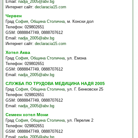
Email:
nadja_2005@abv.bg
Интернет сайт:
declaracia15.com
Червен
Град
София
,
Община Столична
,
м. Конски дол
Телефон:
029802651
GSM:
0888847749, 0888707612
Email:
nadja_2005@abv.bg
Интернет сайт:
declaracia15.com
Хотел Аква
Град
София
,
Община Столична
,
ул. Емона
Телефон:
029802651
GSM:
0888847749, 0888707612
Email:
nadja_2005@abv.bg
СЛУЖБА ПО ТРУДОВА МЕДИЦИНА НАДЯ 2005
Град
София
,
Община Столична
,
ул. Г. Бенковски 25
Телефон:
029802651
GSM:
0888847749, 0888707612
Email:
nadja_2005@abv.bg
Семеен хотел Мони
Град
София
,
Община Столична
,
ул. Перелик 2
Телефон:
029802651
GSM:
0888847749, 0888707612
Email:
nadja_2005@abv.bg