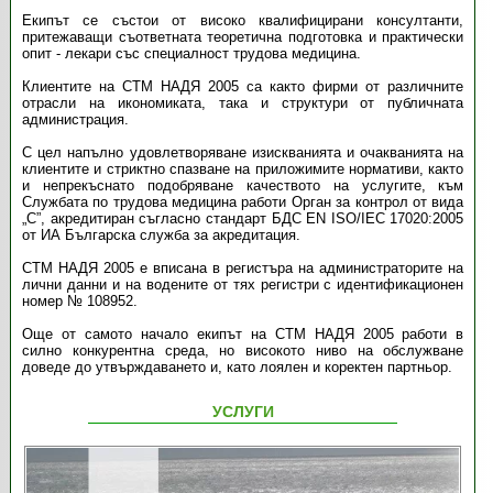
Екипът се състои от високо квалифицирани консултанти,
притежаващи съответната теорeтична подготовка и практически
опит - лекари със специалност трудова медицина.
Клиентите на СТМ НАДЯ 2005 са както фирми от различните
отрасли на икономиката, така и структури от публичната
администрация.
С цел напълно удовлетворяване изискванията и очакванията на
клиентите и стриктно спазване на приложимите нормативи, както
и непрекъснато подобряване качеството на услугите, към
Службата по трудова медицина работи Орган за контрол от вида
„C”, акредитиран съгласно стандарт БДС EN ISO/IEC 17020:2005
от ИА Българска служба за акредитация.
СТМ НАДЯ 2005 е вписана в регистъра на администраторите на
лични данни и на водените от тях регистри с идентификационен
номер № 108952.
Още от самото начало екипът на СТМ НАДЯ 2005 работи в
силно конкурентна среда, но високото ниво на обслужване
доведе до утвърждаването и, като лоялен и коректен партньор.
УСЛУГИ