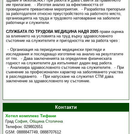
здраве и безопасност при работа и дава съвети за правилното
им прилагане.
Изготвя анализ за ефективността от
проведените превантивни мероприятия.
Разработва препоръки
за работодателя относно преустройството на работното място,
организацията на труда и трудовото натоварване на заболели
работници и служители.
СЛУЖБАТА ПО ТРУДОВА МЕДИЦИНА НАДЯ 2005
прави оценка
за влиянието на условията на труд върху здравословното
състояние на служителите и пригодността им за работа чрез :
Организация на периодични медицински прегледи и
изследвания и последващо изготвяне на анализ на резултатите
от тях.
Дава заключенията за определяне физическата
годност на служителите да изпълняват даден вид работа.
Анализира здравословното състояние на служителите.
При
съмнение за професионален характер на заболяването участва
в разследването.
При напускане на служител СТМ дава
заключение за здравословното му състояние.
Контакти
Хотел комплекс Тифани
Град
София
,
Община Столична
Телефон:
029802651
GSM:
0888847749, 0888707612