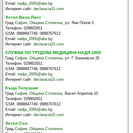
Email:
nadja_2005@abv.bg
Интернет сайт:
declaracia15.com
Хотел Вила Лист
Град
София
,
Община Столична
,
ул. Яни Попов 5
Телефон:
029802651
GSM:
0888847749, 0888707612
Email:
nadja_2005@abv.bg
Интернет сайт:
declaracia15.com
СЛУЖБА ПО ТРУДОВА МЕДИЦИНА НАДЯ 2005
Град
София
,
Община Столична
,
ул. Г. Бенковски 25
Телефон:
029802651
GSM:
0888847749, 0888707612
Email:
nadja_2005@abv.bg
Интернет сайт:
declaracia15.com
Къща Топузови
Град
София
,
Община Столична
,
Васил Априлов 10
Телефон:
029802651
GSM:
0888847749, 0888707612
Email:
nadja_2005@abv.bg
Интернет сайт:
declaracia15.com
Хотел Сън
Град
София
,
Община Столична