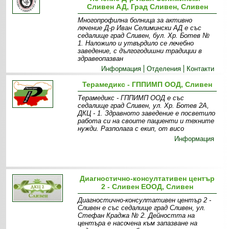
Сливен АД, Град Сливен, Сливен
Многопрофилна болница за активно
лечение Д-р Иван Селимински АД е със
седалище град Сливен, бул. Хр. Ботев №
1. Наложило и утвърдило се лечебно
заведение, с дългогодишни традиции в
здравеопазван
Информация
Отделения
Контакти
Терамедикс - ГППИМП ООД, Сливен
Терамедикс - ГППИМП ООД е със
седалище град Сливен, ул. Хр. Ботев 2А,
ДКЦ - 1. Здравното заведение е посветило
работа си на своите пациенти и техните
нужди. Разполага с екип, от висо
Информация
Диагностично-консултативен център
2 - Сливен ЕООД, Сливен
Диагностично-консултативен център 2 -
Сливен е със седалище град Сливен, ул.
Стефан Краджа № 2. Дейността на
центъра е насочена към запазване на