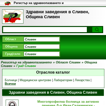
Регистър на здравеопазването и
медицинските заведения в
България
Здравни заведения в Сливен,
Община Сливен
Област
Община
Град/село
Регистър на здравеопазването
»
Област Сливен
»
Община
Сливен
»
Град Сливен
Отраслов каталог
Болници
|
Медицински центрове
|
Лаборатории
|
Лекарства
|
Всички
Здравни заведения в Сливен, Община Сливен
Многопрофилна болница за активно
лечение Д-р Иван Селимински -