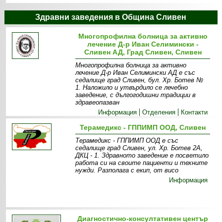
Здравни заведения в Община Сливен
Многопрофилна болница за активно
лечение Д-р Иван Селимински -
Сливен АД, Град Сливен, Сливен
Многопрофилна болница за активно
лечение Д-р Иван Селимински АД е със
седалище град Сливен, бул. Хр. Ботев №
1. Наложило и утвърдило се лечебно
заведение, с дългогодишни традиции в
здравеопазван
Информация
Отделения
Контакти
Терамедикс - ГППИМП ООД, Сливен
Терамедикс - ГППИМП ООД е със
седалище град Сливен, ул. Хр. Ботев 2А,
ДКЦ - 1. Здравното заведение е посветило
работа си на своите пациенти и техните
нужди. Разполага с екип, от висо
Информация
Диагностично-консултативен център