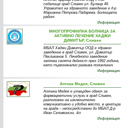
седалище град Сливен ул. Булаир 49.
Управител на здравното заведение е д-р
Марианна Петрова Падарева. Болницата
работ
Информация
МНОГОПРОФИЛНА БОЛНИЦА ЗА
АКТИВНО ЛЕЧЕНИЕ ХАДЖИ
ДИМИТЪР, Сливен
МБАЛ Хаджи Димитър ООД е здравно
заведение в град Сливен, ул. Димитър
Пехливанов 5. Лечебното заведение
започва своята дейност през 1992 година,
като първоначално развива поликлинич
Информация
Аптека Медея, Сливен
Аптека Медея е утвърден обект за
фармацевтични услуги в град Сливен,
разположен на изключително
комуникативно и удобно място, в центъра
на града – непосредствено до МБАЛ Д-р
Иван Селимински. &n
Информация