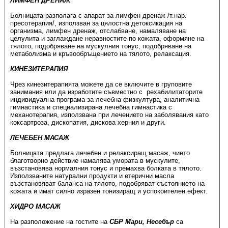
ЛИМФЕН ДРЕНАЖ
Болницата разполага с апарат за лимфен дренаж /т.нар.
пресотерапия/, използван за цялостна детоксикация на
организма, лимфен дренаж, отслабване, намаляване на
целулита и заглаждане неравностите по кожата, оформяне на
тялото, подобряване на мускулния тонус, подобряване на
метаболизма и кръвообръщението на тялото, релаксация.
КИНЕЗИТЕРАПИЯ
Чрез кинезитерапията можете да се включите в груповите
занимания или да изработите съвместно с рехабилитаторите
индивидуална програма за лечебна физкултура, аналитична
гимнастика и специализирана лечебна гимнастика с
механотерапия, използвана при лечението на заболявания като
коксартроза, дископатия, дискова херния и други.
ЛЕЧЕБЕН МАСАЖ
Болницата предлага лечебен и релаксиращ масаж, чието
благотворно действие намалява умората в мускулите,
възстановява нормалния тонус и премахва болката в тялото.
Използваните натурални продукти и етерични масла
възстановяват баланса на тялото, подобряват състоянието на
кожата и имат силно изразен тонизиращ и успокоителен ефект.
ХИДРО МАСАЖ
На разположение на гостите на
СБР Мари, Несебър
са