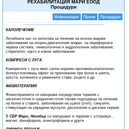
РЕХАБИЛИТАЦИЯ МАРИ ЕООД
Процедури
Информация
Прием
Процедури
КАЛОЛЕЧЕНИЕ
Лечебната кал се използва за лечение на всички видове
заболявания на опорно-двигателния апарат, на периферната
нервна система, гинекологични и андрологични заболявания,
стерилитет, както и кожни заболявания.
КОМПРЕСИ С ЛУГА
Компресите с луга имат силно изразен противовъзпалителен,
болкоуспокояващ ефект за приложение при болки в шията,
кръста, коленните и раменните стави, ръцете и др.
ФИЗИОТЕРАПИЯ
Физиотерапията се извършва посредством терапия с
нискочестотни и средночестотни токове подходящи за лечение
на болки в ставите, заболявания на ушите (отит), синузити,
стимулация на увредени мускули, дископатия и дискова херния.
В
СБР Мари, Несебър
се извършват и терапии с ултразвук ,
магнит, йонофореза, електрофореза и други.