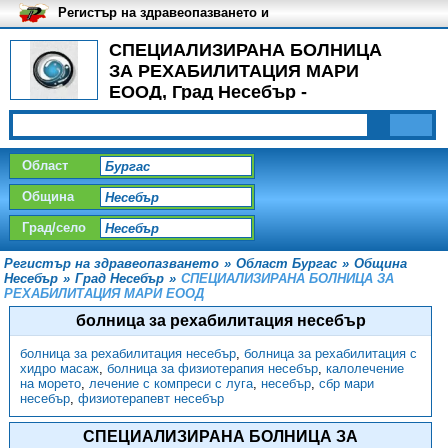
Регистър на здравеопазването и
медицинските заведения в
България
СПЕЦИАЛИЗИРАНА БОЛНИЦА
ЗА РЕХАБИЛИТАЦИЯ МАРИ
ЕООД, Град Несебър -
Процедури
Област
Община
Град/село
Регистър на здравеопазването
»
Област Бургас
»
Община
Несебър
»
Град Несебър
»
СПЕЦИАЛИЗИРАНА БОЛНИЦА ЗА
РЕХАБИЛИТАЦИЯ МАРИ ЕООД
болница за рехабилитация несебър
болница за рехабилитация несебър
,
болница за рехабилитация с
хидро масаж
,
болница за физиотерапия несебър
,
калолечение
на морето
,
лечение с компреси с луга
,
несебър
,
сбр мари
несебър
,
физиотерапевт несебър
СПЕЦИАЛИЗИРАНА БОЛНИЦА ЗА