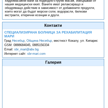
хидромасажни вани за подводно-струев масаж, извършван от
нашия медицински екип. Ваните имат релаксиращо и
ободряващо действие в зависимост от добавените продукти,
които могат да бъдат морски соли, водорасли, билкови
екстракти, етерични есенции и други.
Контакти
СПЕЦИАЛИЗИРАНА БОЛНИЦА ЗА РЕХАБИЛИТАЦИЯ
МАРИ
Град
Несебър
,
Община Несебър
,
местност Кокалу, ул. Кипарис
GSM:
0888684045, 0885156334
Email:
sbr_mari@abv.bg
Интернет сайт:
sbr-mari.com
Галерия