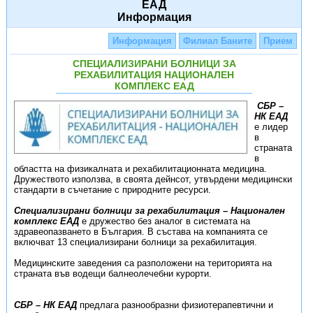
ЕАД
Информация
Информация
Филиал Баните
Прием
СПЕЦИАЛИЗИРАНИ БОЛНИЦИ ЗА
РЕХАБИЛИТАЦИЯ НАЦИОНАЛЕН
КОМПЛЕКС ЕАД
СБР –
НК ЕАД
е лидер
в
страната
в
областта на физикалната и рехабилитационната медицина.
Дружеството използва, в своята дейнсот, утвърдени медицински
стандарти в съчетание с природните ресурси.
Специализирани болници за рехабилитация – Национален
комплекс ЕАД
е дружество без аналог в системата на
здравеопазването в България. В състава на компанията се
включват 13 специализирани болници за рехабилитация.
Медицинските заведения са разположени на територията на
страната във водещи балнеолечебни курорти.
СБР – НК ЕАД
предлага разнообразни физиотерапевтични и