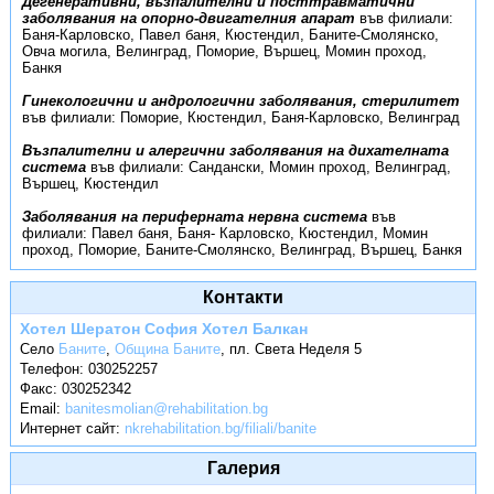
Дегенеративни, възпалителни и посттравматични
заболявания на опорно-двигателния апарат
във филиали:
Баня-Карловско, Павел баня, Кюстендил, Баните-Смолянско,
Овча могила, Велинград, Поморие, Вършец, Момин проход,
Банкя
Гинекологични и андрологични заболявания, стерилитет
във филиали: Поморие, Кюстендил, Баня-Карловско, Велинград
Възпалителни и алергични заболявания на дихателната
система
във филиали: Сандански, Момин проход, Велинград,
Вършец, Кюстендил
Заболявания на периферната нервна система
във
филиали: Павел баня, Баня- Карловско, Кюстендил, Момин
проход, Поморие, Баните-Смолянско, Велинград, Вършец, Банкя
Контакти
Хотел Шератон София Хотел Бaлкан
Село
Баните
,
Община Баните
,
пл. Света Неделя 5
Телефон:
030252257
Факс:
030252342
Email:
banitesmolian@rehabilitation.bg
Интернет сайт:
nkrehabilitation.bg/filiali/banite
Галерия