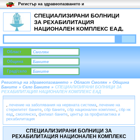
Регистър на здравеопазването и
медицинските заведения в
България
СПЕЦИАЛИЗИРАНИ БОЛНИЦИ
ЗА РЕХАБИЛИТАЦИЯ
НАЦИОНАЛЕН КОМПЛЕКС ЕАД,
Село Баните
Област
Община
Град/село
Регистър на здравеопазването
»
Област Смолян
»
Община
Баните
»
Село Баните
»
СПЕЦИАЛИЗИРАНИ БОЛНИЦИ ЗА
РЕХАБИЛИТАЦИЯ НАЦИОНАЛЕН КОМПЛЕКС ЕАД
,
лечение на заболявания на нервната система
,
лечение на
стерилитет баните
,
сбр баните
,
сбр национален комплекс
,
сбр нк
еад
,
смолянско
,
филиал баните
,
център за профилактика и
рехабилитация
СПЕЦИАЛИЗИРАНИ БОЛНИЦИ ЗА
РЕХАБИЛИТАЦИЯ НАЦИОНАЛЕН КОМПЛЕКС