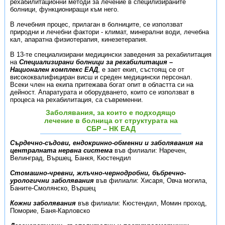
рехабилитационни методи за лечение в специлизираните
болници, функциониращи към него.
В лечебния процес, прилаган в болниците, се използват
природни и лечебни фактори - климат, минерални води, лечебна
кал, апаратна физиотерапия, кинезетерапия.
В 13-те специализирани медицински заведения за рехабилитация
на
Специализирани болници за рехабилитация –
Национален комплекс ЕАД
, е зает екип, състоящ се от
висококвалифициран висш и среден медицински персонал.
Всеки член на екипа притежава богат опит в областта си на
дейност. Апаратурата и оборудването, които се използват в
процеса на рехабилитация, са съвременни.
Заболявания, за които е подходящо
лечение в болница от структурата на
СБР – НК ЕАД
Сърдечно-съдови, ендокринно-обменни и заболявания на
централната нервна система
във филиали: Наречен,
Велинград, Вършец, Банкя, Кюстендил
Стомашно-чревни, жлъчно-чернодробни, бъбречно-
урологични заболявания
във филиали: Хисаря, Овча могила,
Баните-Смолянско, Вършец
Кожни заболявания
във филиали: Кюстендил, Момин проход,
Поморие, Баня-Карловско