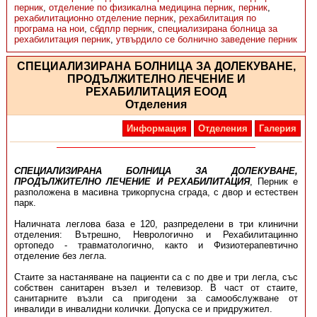
перник
,
отделение по физикална медицина перник
,
перник
,
рехабилитационно отделение перник
,
рехабилитация по
програма на нои
,
сбдплр перник
,
специализирана болница за
рехабилитация перник
,
утвърдило се болнично заведение перник
СПЕЦИАЛИЗИРАНА БОЛНИЦА ЗА ДОЛЕКУВАНЕ,
ПРОДЪЛЖИТЕЛНО ЛЕЧЕНИЕ И
РЕХАБИЛИТАЦИЯ ЕООД
Отделения
Информация
Отделения
Галерия
С
ПЕЦИАЛИЗИРАНА БОЛНИЦА ЗА ДОЛЕКУВАНЕ,
ПРОДЪЛЖИТЕЛНО ЛЕЧЕНИЕ И РЕХАБИЛИТАЦИЯ
, Перник е
разположена в масивна трикорпусна сграда, с двор и естествен
парк.
Наличната леглова база е 120, разпределени в три клинични
отделения: Вътрешно, Неврологично и Рехабилитацинно
ортопедо - травматологично, както и Физиотерапевтично
отделение без легла.
Стаите за настаняване на пациенти са с по две и три легла, със
собствен санитарен възел и телевизор. В част от стаите,
санитарните възли са пригодени за самообслужване от
инвалиди в инвалидни колички. Допуска се и придружител.