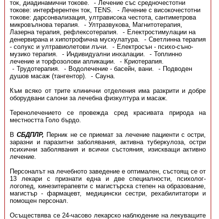
ток, диадинамични токове.
Лечение със средночестотни
токове: интерферентен ток, TENS.
Лечение с високочестотни
токове: дарсонвализация, ултрависока честота, сантиметрова
микровълнова терапия.
Ултразвукова, Магнитотерапия,
Лазерна терапия, рефлексотерапия.
Електростимулации на
денервирана и хипотрофична мускулатура.
Светлинна терапия
- солукс и ултравиолетови лъчи.
Електросън - психо-съно-
музико терапия.
Индивидуални инхалации.
Топлинно
лечение и торфозолови апликации.
Криотерапия.
Трудотерапия.
Водолечение - басейн, вани.
Подводен
душов масаж (тангентор).
Сауна.
Към всяко от трите клинични отделения има разкрити и добре
оборудвани салони за лечебна физкултура и масаж.
Теренолечението се провежда сред красивата природа на
местността Голо бърдо.
В
СБДПЛР,
Перник не се приемат за лечение пациенти с остри,
заразни и паразитни заболявания, активна туберкулоза, остри
психични заболявания и всички състояния, изискващи активно
лечение.
Персоналът на лечебното заведение е оптимален, състоящ се от
13 лекари с признати една и две специалности, психолог-
логопед, кинезитерапевти с магистърска степен на образование,
магистър - фармацевт, медицински сестри, рехабилитатори и
помощен персонал.
Осъществява се 24-часово лекарско наблюдение на лекуващите