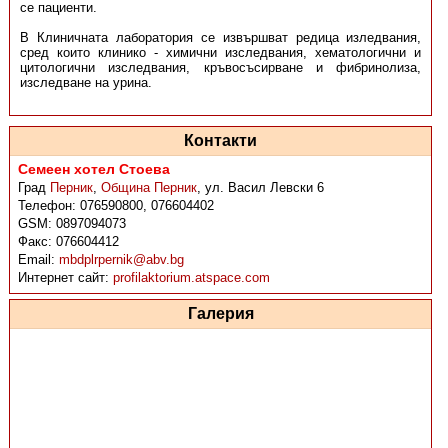
се пациенти.
В Клиничната лаборатория се извършват редица изледвания,
сред които клинико - химични изследвания, хематологични и
цитологични изследвания, кръвосъсирване и фибринолиза,
изследване на урина.
Контакти
Семеен хотел Стоева
Град
Перник
,
Община Перник
,
ул. Васил Левски 6
Телефон:
076590800, 076604402
GSM:
0897094073
Факс:
076604412
Email:
mbdplrpernik@abv.bg
Интернет сайт:
profilaktorium.atspace.com
Галерия