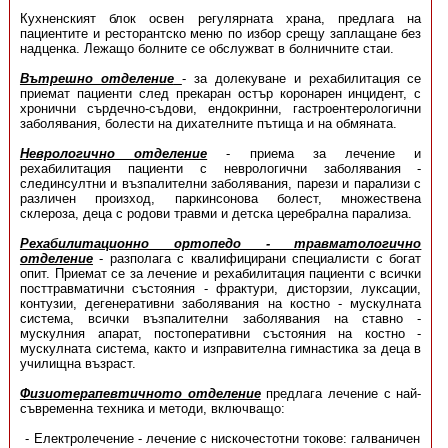
Кухненският блок освен регулярната храна, предлага на
пациентите и ресторантско меню по избор срещу заплащане без
надценка. Лежащо болните се обслужват в болничните стаи.
Вътрешно отделение
- за долекуване и рехабилитация се
приемат пациенти след прекаран остър коронарен инцидент, с
хронични сърдечно-съдови, ендокринни, гастроентерологични
заболявания, болести на дихателните пътища и на обмяната.
Неврологично отделение
- приема за лечение и
рехабилитация пациенти с неврологични заболявания -
слединсултни и възпалителни заболявания, парези и парализи с
различен произход, паркинсонова болест, множествена
склероза, деца с родови травми и детска церебрална парализа.
Рехабилитационно ортопедо - травматологично
отделение
- разполага с квалифицирани специалисти с богат
опит. Приемат се за лечение и рехабилитация пациенти с всички
посттравматични състояния - фрактури, дисторзии, луксации,
контузии, дегенеративни заболявания на костно - мускулната
система, всички възпалителни заболявания на ставно -
мускулния апарат, постоперативни състояния на костно -
мускулната система, както и изправителна гимнастика за деца в
училищна възраст.
Физиотерапевтичното отделение
предлага лечение с най-
съвременна техника и методи, включващо:
Електролечение - лечение с нискочестотни токове: галваничен