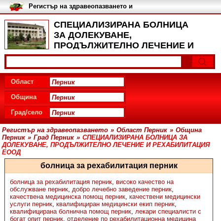
Регистър на здравеопазването и
медицинските заведения в
България
СПЕЦИАЛИЗИРАНА БОЛНИЦА
ЗА ДОЛЕКУВАНЕ,
ПРОДЪЛЖИТЕЛНО ЛЕЧЕНИЕ И
РЕХАБИЛИТАЦИЯ ЕООД, Град
Перник - Отделения
Област
Община
Град/село
Регистър на здравеопазването
»
Област Перник
»
Община
Перник
»
Град Перник
»
СПЕЦИАЛИЗИРАНА БОЛНИЦА ЗА
ДОЛЕКУВАНЕ, ПРОДЪЛЖИТЕЛНО ЛЕЧЕНИЕ И РЕХАБИЛИТАЦИЯ
ЕООД
болница за рехабилитация перник
болница за рехабилитация перник
,
високо качество на
обслужване перник
,
добро лечебно заведение перник
,
качествена медицинска помощ перник
,
качествени медицински
услуги перник
,
квалифициран медицински екип перник
,
квалифицирана болнична помощ перник
,
лекари специалисти с
богат опит перник
,
отделение по рехабилитационна медицина