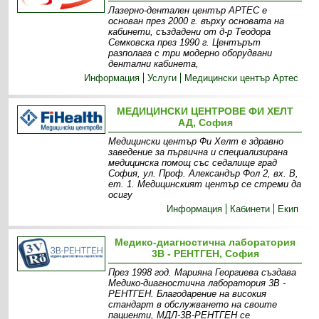
Лазерно-дентален център АРТЕС е
основан през 2000 г. върху основата на
кабинети, създадени от д-р Теодора
Семковска през 1990 г. Центърът
разполага с три модерно оборудвани
дентални кабинета,
Информация
Услуги
Медицински център Артес
МЕДИЦИНСКИ ЦЕНТРОВЕ ФИ ХЕЛТ
АД, София
Медицински център Фи Хелт е здравно
заведение за първична и специализирана
медицинска помощ със седалище град
София, ул. Проф. Александър Фол 2, вх. В,
ет. 1. Медицинският център се стреми да
осигу
Информация
Кабинети
Екип
Медико-диагностична лаборатория
3В - РЕНТГЕН, София
През 1998 год. Марияна Георгиева създава
Медико-диагностична лаборатория 3В -
РЕНТГЕН. Благодарение на високия
стандарт в обслужването на своите
пациенти, МДЛ-3В-РЕНТГЕН се