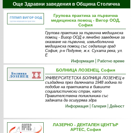
Още Здравни заведения в Община Столична
Групова практика за първична
медицинска помощ - Вигор ООД,
София
Групова практика за първична медицинска
помощ - Вигор ООД е лечебно заведение за
оказване на първична, извънболнична
медицинска помощ със седалище град
София, р-н Подуяне, ж.к. Сухата река, ул.
Е
Информация
Работно време
БОЛНИЦА ЛОЗЕНЕЦ, София
УНИВЕРСИТЕТСКА БОЛНИЦА ЛОЗЕНЕЦ е
създадена през далечната 1948 година по
подобие на практиката в бившите
социалистически стран, като
Правителствена поликлиника със
задачата да осигурява здра
Информация
Галерия
Дейност
ЛАЗЕРНО - ДЕНТАЛЕН ЦЕНТЪР
АРТЕС, София