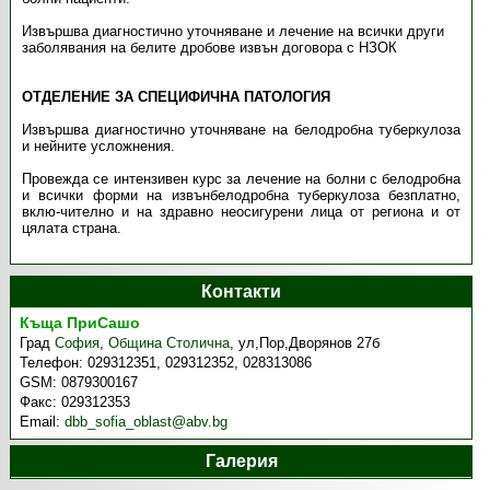
Извършва диагностично уточняване и лечение на всички други
заболявания на белите дробове извън договора с НЗОК
ОТДЕЛЕНИЕ ЗА СПЕЦИФИЧНА ПАТОЛОГИЯ
Извършва диагностично уточняване на белодробна туберкулоза
и нейните усложнения.
Провежда се интензивен курс за лечение на болни с белодробна
и всички форми на извънбелодробна туберкулоза безплатно,
вклю-чително и на здравно неосигурени лица от региона и от
цялата страна.
Контакти
Къща ПриСашо
Град
София
,
Община Столична
,
ул,Пор,Дворянов 27б
Телефон:
029312351, 029312352, 028313086
GSM:
0879300167
Факс:
029312353
Email:
dbb_sofia_oblast@abv.bg
Галерия