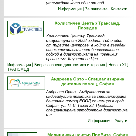
утвърждава като един от вод
Информация
За пациента
Контакти
Холистичен Център Трансмед,
Пловдив
Холистичен Център Трансмед
съществува от 2008 година. Той е един
от първите центрове, в който е въведен
високотехнологичният биорезонансен
подход в диагностиката на човешкия
организъм. Каузата на Цен
Информация
Биорезонансна диагностика и терапия
Ново в ХЦ
ТРАНСМЕД
Андреева Орто - Специализирана
дентална помощ, София
Андреева Орто - Амбулатория за
индивидуална практика за специализирана
дентална помощ ЕООД се намира в град
София, ул. Н. В. Гогол 23. Предлага
специализирана ортодонтска диагностика
и л
Информация
Услуги
Медицински център ПроВита, София