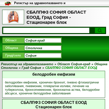
Регистър на здравеопазването и
медицинските заведения в
България
СБАЛПФЗ СОФИЯ ОБЛАСТ
ЕООД, Град София -
Стационарен блок
Област
Община
Град/село
Регистър на здравеопазването
»
Област София-град
»
Община
Столична
»
Град София
»
СБАЛПФЗ СОФИЯ ОБЛАСТ ЕООД
белодробен емфизем
белодробен емфизем
,
хроничен бронхит
,
пневно фтизиатрични
заболявания
,
пневмонии
,
плеврални изливи
,
лечение на
туберколоза
,
бронхопневмонии
,
бронхиална астма
,
белодробни
абсцеси
,
хронични белодробни заболявания
СБАЛПФЗ СОФИЯ ОБЛАСТ ЕООД
Стационарен блок