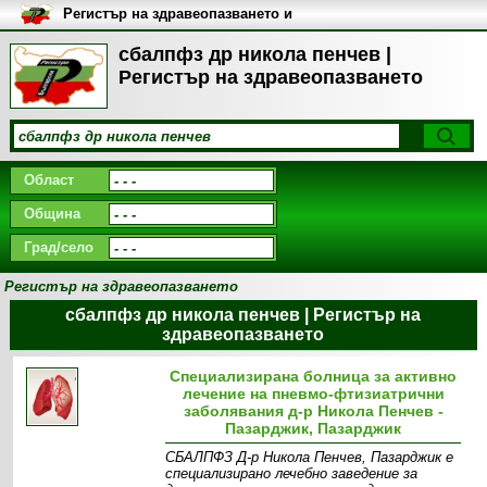
Регистър на здравеопазването и
медицинските заведения в
България
сбалпфз др никола пенчев |
Регистър на здравеопазването
Област
Община
Град/село
Регистър на здравеопазването
сбалпфз др никола пенчев | Регистър на
здравеопазването
Специализирана болница за активно
лечение на пневмо-фтизиатрични
заболявания д-р Никола Пенчев -
Пазарджик, Пазарджик
СБАЛПФЗ Д-р Никола Пенчев, Пазарджик е
специализирано лечебно заведение за