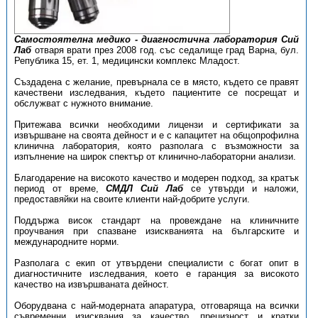
Самостоятелна медико - диагностична лаборатория Сий
Лаб
отваря врати през 2008 год. със седалище град Варна, бул.
Република 15, ет. 1, медицински комплекс Младост.
Създадена с желание, превърнала се в място, където се правят
качествени изследвания, където пациентите се посрещат и
обслужват с нужното внимание.
Притежава всички необходими лицензи и сертификати за
извършване на своята дейност и е с капацитет на общопрофилна
клинична лаборатория, която разполага с възможности за
изпълнение на широк спектър от клинично-лабораторни анализи.
Благодарение на високото качество и модерен подход, за кратък
период от време,
СМДЛ Сий Лаб
се утвърди и наложи,
предоставяйки на своите клиенти най-добрите услуги.
Поддържа висок стандарт на провеждане на клиничните
проучвания при спазване изискванията на българските и
международните норми.
Разполага с екип от утвърдени специалисти с богат опит в
диагностичните изследвания, което е гаранция за високото
качество на извършваната дейност.
Оборудвана с най-модерната апаратура, отговаряща на всички
съвременни изисквания за качество, прецизност и кратки