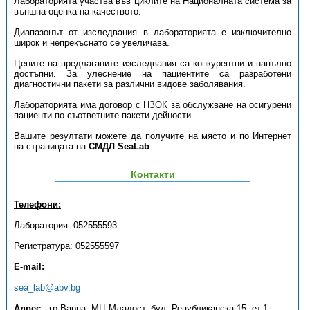
Лабораторията участва във циклите на Националната система за
външна оценка на качеството.
Диапазонът от изследвания в лабораторията е изключително
широк и непрекъснато се увеличава.
Цените на предлаганите изследвания са конкурентни и напълно
достъпни. За улеснение на пациентите са разработени
диагностични пакети за различни видове заболявания.
Лабораторията има договор с НЗОК за обслужване на осигурени
пациенти по съответните пакети дейности.
Вашите резултати можете да получите на място и по Интернет
на страницата на
СМДЛ SeaLab
.
Контакти
Телефони:
Лаборатория: 052555593
Регистратура: 052555597
E-mail:
sea_lab@abv.bg
Адрес
- гр.Варна, МЦ Младост, бул. Републиканска 15, ет.1,