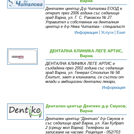
Варна
Дентален център Д-р Читалова ЕООД е
открит през 2006 година със седалище
град Варна, ул. Г. С. Раковски № 27.
Управител и собственик на денталния
център е д-р Нева Читалова - специалист
Информация
Услуги
Екип
ДЕНТАЛНА КЛИНИКА ЛЕГЕ АРТИС,
Варна
ДЕНТАЛНА КЛИНИКА ЛЕГЕ АРТИС е
създадена през 2002 година със седалище
град Варна, ул. Генерал Столипин № 58.
Екипът, зает в клиниката, се състои от
млади и амбициозни дентални лекари,
Информация
Дентален център Дентико д-р Смуков,
Варна
Дентален център “Дентико” д-р Смуков е
със седалище град Варна, ул. Хан Кубрат
2 (срещу мол Варна). Телефони за
записване на часове: Рецепция - 052/703