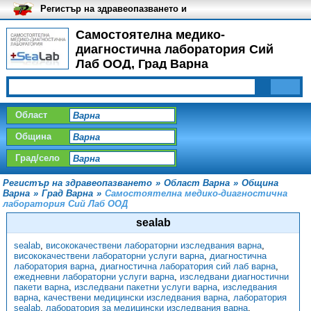
Регистър на здравеопазването и
медицинските заведения в
България
Самостоятелна медико-
диагностична лаборатория Сий
Лаб ООД, Град Варна
Област
Община
Град/село
Регистър на здравеопазването
»
Област Варна
»
Община
Варна
»
Град Варна
»
Самостоятелна медико-диагностична
лаборатория Сий Лаб ООД
sealab
sealab
,
висококачествени лабораторни изследвания варна
,
висококачествени лабораторни услуги варна
,
диагностична
лаборатория варна
,
диагностична лаборатория сий лаб варна
,
ежедневни лабораторни услуги варна
,
изследвани диагностични
пакети варна
,
изследвани пакетни услуги варна
,
изследвания
варна
,
качествени медицински изследвания варна
,
лаборатория
sealab
,
лаборатория за медицински изследвания варна
,