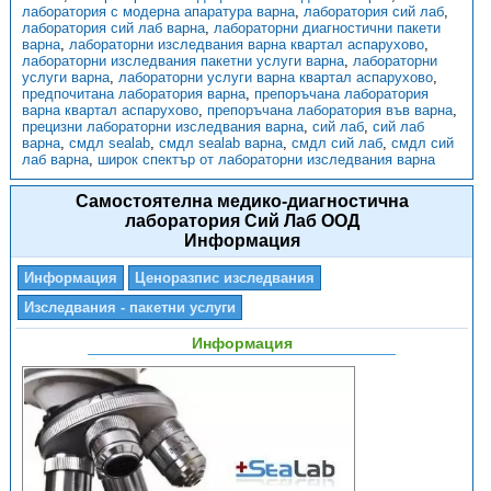
лаборатория с модерна апаратура варна
,
лаборатория сий лаб
,
лаборатория сий лаб варна
,
лабораторни диагностични пакети
варна
,
лабораторни изследвания варна квартал аспарухово
,
лабораторни изследвания пакетни услуги варна
,
лабораторни
услуги варна
,
лабораторни услуги варна квартал аспарухово
,
предпочитана лаборатория варна
,
препоръчана лаборатория
варна квартал аспарухово
,
препоръчана лаборатория във варна
,
прецизни лабораторни изследвания варна
,
сий лаб
,
сий лаб
варна
,
смдл sealab
,
смдл sealab варна
,
смдл сий лаб
,
смдл сий
лаб варна
,
широк спектър от лабораторни изследвания варна
Самостоятелна медико-диагностична
лаборатория Сий Лаб ООД
Информация
Информация
Ценоразпис изследвания
Изследвания - пакетни услуги
Информация