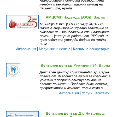
квалифицирана болнична диагностична,
лечебна и рехабилитационна помощ на
пациентите, нужда
Информация
Структура
Контакти
АМЦСМП Надежда ЕООД, Варна
МEДИЦИНСКИ ЦЕНТЪР НАДЕЖДА - гр.
Варна е лицензирано здравно заведение за
оказване на извънболнична специализирана
помощ. Центърът работи от 1999 год. и
през годините утвърди добрия си имидж
на м
Информация
Медицински център
Клинична лаборатория
Дентален център Румидент-94, Варна
Дентален център Румидент-94, гр. Варна
повече от 30 години се грижи за красивата
усмивка и доброто самочувстивие на
своите пациенти. Предлага диагностика,
профилактика и лечение, пълна гама о
Информация
Услуги
Контакти
Дентален център Д-р Читалова,