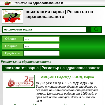
Регистър на здравеопазването и
медицинските заведения в
България
психология варна | Регистър на
здравеопазването
Област
Община
Град/село
Регистър на здравеопазването
психология варна | Регистър на здравеопазването
АМЦСМП Надежда ЕООД, Варна
МEДИЦИНСКИ ЦЕНТЪР НАДЕЖДА - гр.
Варна е лицензирано здравно заведение за
оказване на извънболнична специализирана
помощ. Центърът работи от 1999 год. и
през годините утвърди добрия си имидж
на м