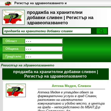
Регистър на здравеопазването и
медицинските заведения в
България
продажба на хранителни
добавки сливен | Регистър на
здравеопазването
Област
Община
Град/село
Регистър на здравеопазването
продажба на хранителни добавки сливен |
Регистър на здравеопазването
Аптека Медея, Сливен
Аптека Медея е утвърден обект за
фармацевтични услуги в град Сливен,
разположен на изключително
комуникативно и удобно място, в центъра
на града – непосредствено до МБАЛ Д-р
Иван Селимински. &n