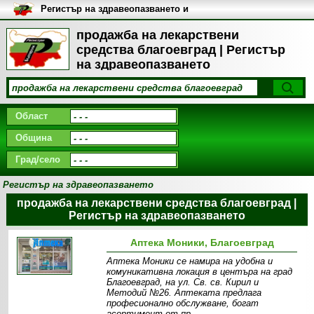
Регистър на здравеопазването и
медицинските заведения в
България
продажба на лекарствени
средства благоевград | Регистър
на здравеопазването
Област
Община
Град/село
Регистър на здравеопазването
продажба на лекарствени средства благоевград |
Регистър на здравеопазването
Аптека Моники, Благоевград
Аптека Моники се намира на удобна и
комуникативна локация в центъра на град
Благоевград, на ул. Св. св. Кирил и
Методий №26. Аптеката предлага
професионално обслужване, богат
асортимент от пр