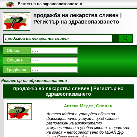
Регистър на здравеопазването и
медицинските заведения в
България
продажба на лекарства сливен |
Регистър на здравеопазването
Област
Община
Град/село
Регистър на здравеопазването
продажба на лекарства сливен | Регистър на
здравеопазването
Аптека Медея, Сливен
Аптека Медея е утвърден обект за
фармацевтични услуги в град Сливен,
разположен на изключително
комуникативно и удобно място, в центъра
на града – непосредствено до МБАЛ Д-р
Иван Селимински. &n