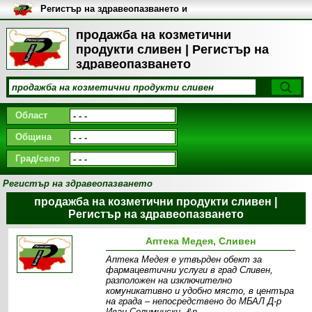
Регистър на здравеопазването и
медицинските заведения в
България
продажба на козметични
продукти сливен | Регистър на
здравеопазването
Област
Община
Град/село
Регистър на здравеопазването
продажба на козметични продукти сливен |
Регистър на здравеопазването
Аптека Медея, Сливен
Аптека Медея е утвърден обект за
фармацевтични услуги в град Сливен,
разположен на изключително
комуникативно и удобно място, в центъра
на града – непосредствено до МБАЛ Д-р
Иван Селимински. &n