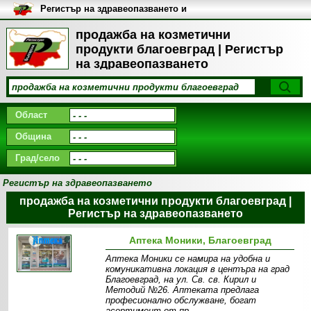
Регистър на здравеопазването и
медицинските заведения в
България
продажба на козметични
продукти благоевград | Регистър
на здравеопазването
Област
Община
Град/село
Регистър на здравеопазването
продажба на козметични продукти благоевград |
Регистър на здравеопазването
Аптека Моники, Благоевград
Аптека Моники се намира на удобна и
комуникативна локация в центъра на град
Благоевград, на ул. Св. св. Кирил и
Методий №26. Аптеката предлага
професионално обслужване, богат
асортимент от пр