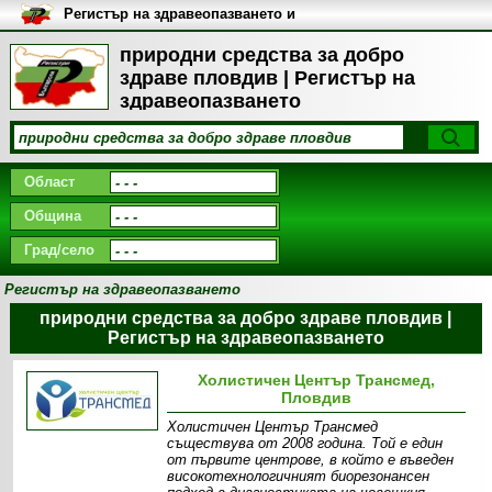
Регистър на здравеопазването и
медицинските заведения в
България
природни средства за добро
здраве пловдив | Регистър на
здравеопазването
Област
Община
Град/село
Регистър на здравеопазването
природни средства за добро здраве пловдив |
Регистър на здравеопазването
Холистичен Център Трансмед,
Пловдив
Холистичен Център Трансмед
съществува от 2008 година. Той е един
от първите центрове, в който е въведен
високотехнологичният биорезонансен