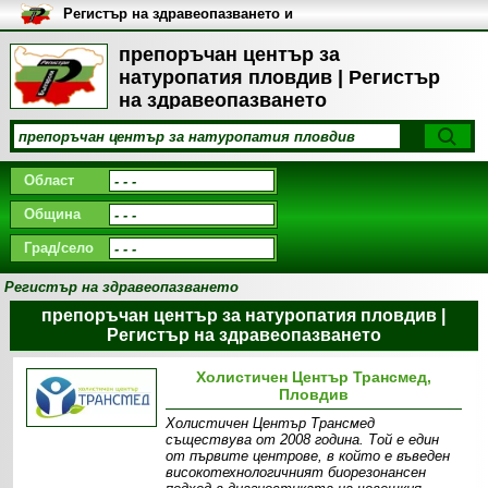
Регистър на здравеопазването и
медицинските заведения в
България
препоръчан център за
натуропатия пловдив | Регистър
на здравеопазването
Област
Община
Град/село
Регистър на здравеопазването
препоръчан център за натуропатия пловдив |
Регистър на здравеопазването
Холистичен Център Трансмед,
Пловдив
Холистичен Център Трансмед
съществува от 2008 година. Той е един
от първите центрове, в който е въведен
високотехнологичният биорезонансен