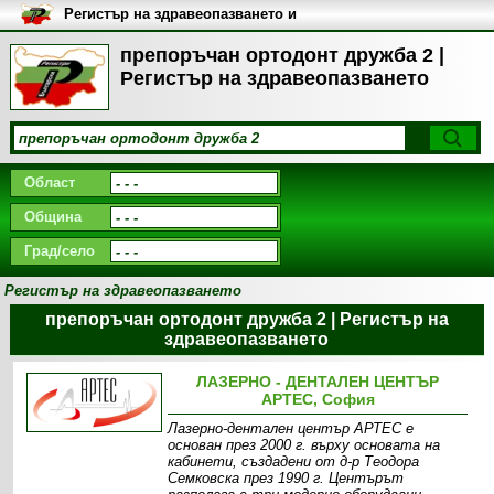
Регистър на здравеопазването и
медицинските заведения в
България
препоръчан ортодонт дружба 2 |
Регистър на здравеопазването
Област
Община
Град/село
Регистър на здравеопазването
препоръчан ортодонт дружба 2 | Регистър на
здравеопазването
ЛАЗЕРНО - ДЕНТАЛЕН ЦЕНТЪР
АРТЕС, София
Лазерно-дентален център АРТЕС е
основан през 2000 г. върху основата на
кабинети, създадени от д-р Теодора
Семковска през 1990 г. Центърът