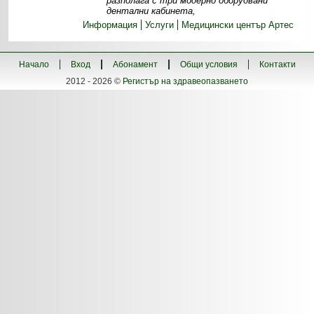
разполага с три модерно оборудвани
дентални кабинета,
Информация
Услуги
Медицински център Артес
Начало
Вход
Абонамент
Общи условия
Контакти
2012 - 2026 ©
Регистър на здравеопазването