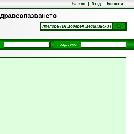
Начало
Вход
Контакти
здравеопазването
Град/село