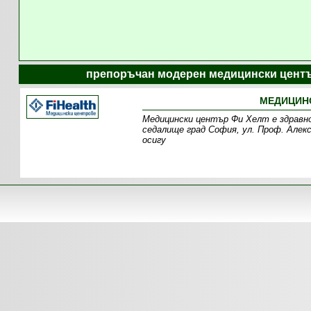
препоръчан модерен медицински центъ
МЕДИЦИНС
Медицински център Фи Хелт е здравно
седалище град София, ул. Проф. Алекс
осигу